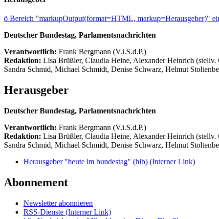
ö
Bereich "markupOutput(format=HTML, markup=Herausgeber)" ein
Deutscher Bundestag, Parlamentsnachrichten
Verantwortlich:
Frank Bergmann (V.i.S.d.P.)
Redaktion:
Lisa Brüßler, Claudia Heine, Alexander Heinrich (stellv.
Sandra Schmid, Michael Schmidt, Denise Schwarz, Helmut Stoltenbe
Herausgeber
Deutscher Bundestag, Parlamentsnachrichten
Verantwortlich:
Frank Bergmann (V.i.S.d.P.)
Redaktion:
Lisa Brüßler, Claudia Heine, Alexander Heinrich (stellv.
Sandra Schmid, Michael Schmidt, Denise Schwarz, Helmut Stoltenbe
Herausgeber "heute im bundestag" (hib)
(Interner Link)
Abonnement
Newsletter abonnieren
RSS-Dienste
(Interner Link)