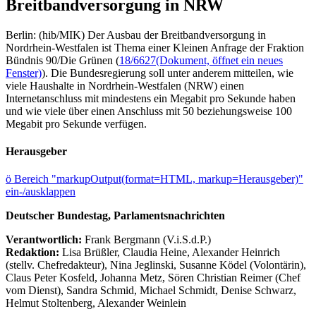
Breitbandversorgung in NRW
Berlin: (hib/MIK) Der Ausbau der Breitbandversorgung in
Nordrhein-Westfalen ist Thema einer Kleinen Anfrage der Fraktion
Bündnis 90/Die Grünen (
18/6627
(Dokument, öffnet ein neues
Fenster)
). Die Bundesregierung soll unter anderem mitteilen, wie
viele Haushalte in Nordrhein-Westfalen (NRW) einen
Internetanschluss mit mindestens ein Megabit pro Sekunde haben
und wie viele über einen Anschluss mit 50 beziehungsweise 100
Megabit pro Sekunde verfügen.
Herausgeber
ö
Bereich "markupOutput(format=HTML, markup=Herausgeber)"
ein-/ausklappen
Deutscher Bundestag, Parlamentsnachrichten
Verantwortlich:
Frank Bergmann (V.i.S.d.P.)
Redaktion:
Lisa Brüßler, Claudia Heine, Alexander Heinrich
(stellv. Chefredakteur), Nina Jeglinski,
Susanne Ködel (Volontärin),
Claus Peter Kosfeld, Johanna Metz, Sören Christian Reimer (Chef
vom Dienst), Sandra Schmid, Michael Schmidt, Denise Schwarz,
Helmut Stoltenberg, Alexander Weinlein