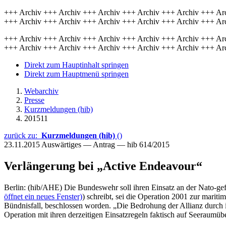
+++ Archiv +++ Archiv +++ Archiv +++ Archiv +++ Archiv +++ Ar
+++ Archiv +++ Archiv +++ Archiv +++ Archiv +++ Archiv +++ Ar
+++ Archiv +++ Archiv +++ Archiv +++ Archiv +++ Archiv +++ Ar
+++ Archiv +++ Archiv +++ Archiv +++ Archiv +++ Archiv +++ Ar
Direkt zum Hauptinhalt springen
Direkt zum Hauptmenü springen
Webarchiv
Presse
Kurzmeldungen (hib)
201511
zurück zu:
Kurzmeldungen (hib)
()
23.11.2015
Auswärtiges — Antrag — hib 614/2015
Verlängerung bei „Active Endeavour“
Berlin: (hib/AHE) Die Bundeswehr soll ihren Einsatz an der Nato-ge
öffnet ein neues Fenster)
) schreibt, sei die Operation 2001 zur marit
Bündnisfall, beschlossen worden. „Die Bedrohung der Allianz durch i
Operation mit ihren derzeitigen Einsatzregeln faktisch auf Seeraumü