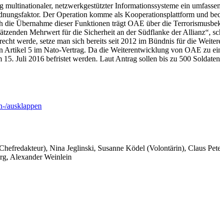
ng multinationaler, netzwerkgestützter Informationssysteme ein umfas
 Ordnungsfaktor. Der Operation komme als Kooperationsplattform und be
h die Übernahme dieser Funktionen trägt OAE über die Terrorismusbe
chätzenden Mehrwert für die Sicherheit an der Südflanke der Allianz“, s
echt werde, setze man sich bereits seit 2012 im Bündnis für die Weite
n Artikel 5 im Nato-Vertrag. Da die Weiterentwicklung von OAE zu ei
 15. Juli 2016 befristet werden. Laut Antrag sollen bis zu 500 Soldat
-/ausklappen
 Chefredakteur), Nina Jeglinski,
Susanne Ködel (Volontärin),
Claus Pet
rg, Alexander Weinlein