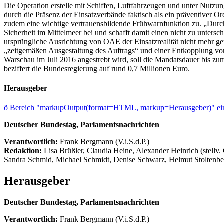
Die Operation erstelle mit Schiffen, Luftfahrzeugen und unter Nutzu
durch die Präsenz der Einsatzverbände faktisch als ein präventiver
zudem eine wichtige vertrauensbildende Frühwarnfunktion zu. „Durc
Sicherheit im Mittelmeer bei und schafft damit einen nicht zu unters
ursprüngliche Ausrichtung von OAE der Einsatzrealität nicht mehr ger
„zeitgemäßen Ausgestaltung des Auftrags“ und einer Entkopplung vo
Warschau im Juli 2016 angestrebt wird, soll die Mandatsdauer bis zum
beziffert die Bundesregierung auf rund 0,7 Millionen Euro.
Herausgeber
ö
Bereich "markupOutput(format=HTML, markup=Herausgeber)" ein
Deutscher Bundestag, Parlamentsnachrichten
Verantwortlich:
Frank Bergmann (V.i.S.d.P.)
Redaktion:
Lisa Brüßler, Claudia Heine, Alexander Heinrich (stellv.
Sandra Schmid, Michael Schmidt, Denise Schwarz, Helmut Stoltenbe
Herausgeber
Deutscher Bundestag, Parlamentsnachrichten
Verantwortlich:
Frank Bergmann (V.i.S.d.P.)