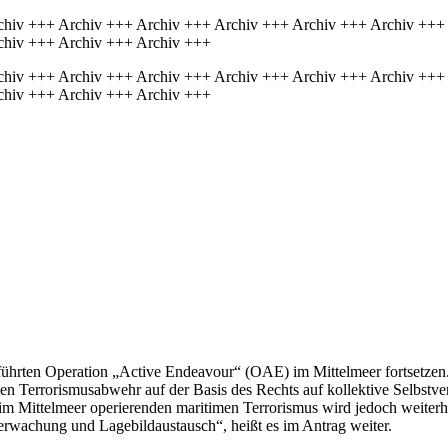
chiv +++ Archiv +++ Archiv +++ Archiv +++ Archiv +++ Archiv +++
chiv +++ Archiv +++ Archiv +++
chiv +++ Archiv +++ Archiv +++ Archiv +++ Archiv +++ Archiv +++
chiv +++ Archiv +++ Archiv +++
führten Operation „Active Endeavour“ (OAE) im Mittelmeer fortsetzen.
imen Terrorismusabwehr auf der Basis des Rechts auf kollektive Selbstv
m Mittelmeer operierenden maritimen Terrorismus wird jedoch weiterhin
berwachung und Lagebildaustausch“, heißt es im Antrag weiter.