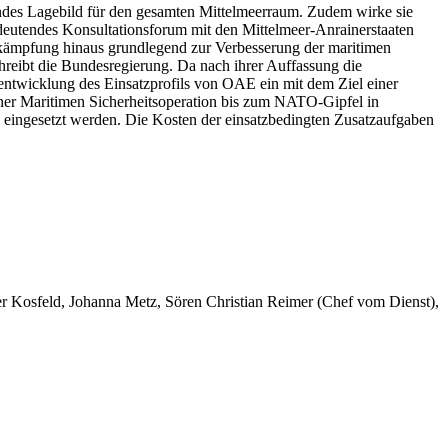
sendes Lagebild für den gesamten Mittelmeerraum. Zudem wirke sie
deutendes Konsultationsforum mit den Mittelmeer-Anrainerstaaten
kämpfung hinaus grundlegend zur Verbesserung der maritimen
chreibt die Bundesregierung. Da nach ihrer Auffassung die
rentwicklung des Einsatzprofils von OAE ein mit dem Ziel einer
ner Maritimen Sicherheitsoperation bis zum NATO-Gipfel in
en eingesetzt werden. Die Kosten der einsatzbedingten Zusatzaufgaben
er Kosfeld, Johanna Metz, Sören Christian Reimer (Chef vom Dienst),