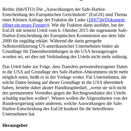
Berlin: (hib/STO) Die „Auswirkungen der Safe-Harbor-
Entscheidung des Europäischen Gerichtshofs“ (EuGH) sind Thema
einer Kleinen Anfrage der Fraktion die Linke (
18/6756
(Dokument,
öffnet ein neues Fenster)
). Wie die Fraktion darin ausführt, hat der
EuGH mit seinem Urteil vom 6. Oktober 2015 die sogenannte Safe-
Harbor-Entscheidung der Europäischen Kommission aus dem Jahr
2000 für ungültig erklärt. Während die darin geregelte
Selbstzertifizierung US-amerikanischer Unternehmen bisher als
Grundlage für Datenübermittlungen in die USA herangezogen
worden sei, sei dies mit Verkündung des Urteils nicht mehr zulässig.
Das Urteil habe zur Folge, dass Transfers personenbezogener Daten
in die USA auf Grundlage des Safe-Harbor-Abkommens nicht mehr
möglich seien, heißt es in der Vorlage weiter. Für Unternehmen, die
solche Daten bislang auf dieser Grundlage in die USA übermittelt
haben, bestehe daher akuter Handlungsbedarf, „wenn sie sich nicht
des permanenten Verstoßes gegen die Rechtsgrundsätze des Urteils
schuldig machen wollen“. Wissen wollen die Abgeordneten von der
Bundesregierung unter anderem, welche Auswirkungen die Safe-
Harbor-Entscheidung des EuGH konkret für die betroffenen
Unternehmen hat.
Herausgeber