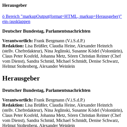
Herausgeber
ö
Bereich "markupOutput(format=HTML, markup=Herausgeber)"
ein-/ausklappen
Deutscher Bundestag, Parlamentsnachrichten
Verantwortlich:
Frank Bergmann (V.i.S.d.P.)
Redaktion:
Lisa Brüßler, Claudia Heine, Alexander Heinrich
(stellv. Chefredakteur), Nina Jeglinski,
Susanne Ködel (Volontärin),
Claus Peter Kosfeld, Johanna Metz, Sören Christian Reimer (Chef
vom Dienst), Sandra Schmid, Michael Schmidt, Denise Schwarz,
Helmut Stoltenberg, Alexander Weinlein
Herausgeber
Deutscher Bundestag, Parlamentsnachrichten
Verantwortlich:
Frank Bergmann (V.i.S.d.P.)
Redaktion:
Lisa Brüßler, Claudia Heine, Alexander Heinrich
(stellv. Chefredakteur), Nina Jeglinski,
Susanne Ködel (Volontärin),
Claus Peter Kosfeld, Johanna Metz, Sören Christian Reimer (Chef
vom Dienst), Sandra Schmid, Michael Schmidt, Denise Schwarz,
Helmut Stoltenberg, Alexander Weinlein