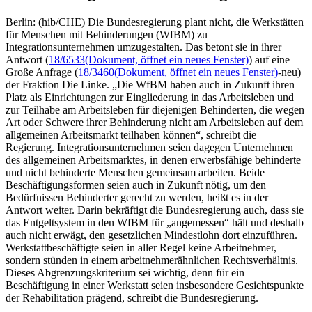
Berlin: (hib/CHE) Die Bundesregierung plant nicht, die Werkstätten
für Menschen mit Behinderungen (WfBM) zu
Integrationsunternehmen umzugestalten. Das betont sie in ihrer
Antwort (
18/6533
(Dokument, öffnet ein neues Fenster)
) auf eine
Große Anfrage (
18/3460
(Dokument, öffnet ein neues Fenster)
-neu)
der Fraktion Die Linke. „Die WfBM haben auch in Zukunft ihren
Platz als Einrichtungen zur Eingliederung in das Arbeitsleben und
zur Teilhabe am Arbeitsleben für diejenigen Behinderten, die wegen
Art oder Schwere ihrer Behinderung nicht am Arbeitsleben auf dem
allgemeinen Arbeitsmarkt teilhaben können“, schreibt die
Regierung. Integrationsunternehmen seien dagegen Unternehmen
des allgemeinen Arbeitsmarktes, in denen erwerbsfähige behinderte
und nicht behinderte Menschen gemeinsam arbeiten. Beide
Beschäftigungsformen seien auch in Zukunft nötig, um den
Bedürfnissen Behinderter gerecht zu werden, heißt es in der
Antwort weiter. Darin bekräftigt die Bundesregierung auch, dass sie
das Entgeltsystem in den WfBM für „angemessen“ hält und deshalb
auch nicht erwägt, den gesetzlichen Mindestlohn dort einzuführen.
Werkstattbeschäftigte seien in aller Regel keine Arbeitnehmer,
sondern stünden in einem arbeitnehmerähnlichen Rechtsverhältnis.
Dieses Abgrenzungskriterium sei wichtig, denn für ein
Beschäftigung in einer Werkstatt seien insbesondere Gesichtspunkte
der Rehabilitation prägend, schreibt die Bundesregierung.