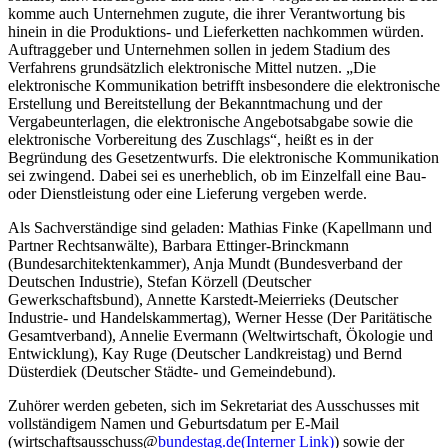
komme auch Unternehmen zugute, die ihrer Verantwortung bis
hinein in die Produktions- und Lieferketten nachkommen würden.
Auftraggeber und Unternehmen sollen in jedem Stadium des
Verfahrens grundsätzlich elektronische Mittel nutzen. „Die
elektronische Kommunikation betrifft insbesondere die elektronische
Erstellung und Bereitstellung der Bekanntmachung und der
Vergabeunterlagen, die elektronische Angebotsabgabe sowie die
elektronische Vorbereitung des Zuschlags“, heißt es in der
Begründung des Gesetzentwurfs. Die elektronische Kommunikation
sei zwingend. Dabei sei es unerheblich, ob im Einzelfall eine Bau-
oder Dienstleistung oder eine Lieferung vergeben werde.
Als Sachverständige sind geladen: Mathias Finke (Kapellmann und
Partner Rechtsanwälte), Barbara Ettinger-Brinckmann
(Bundesarchitektenkammer), Anja Mundt (Bundesverband der
Deutschen Industrie), Stefan Körzell (Deutscher
Gewerkschaftsbund), Annette Karstedt-Meierrieks (Deutscher
Industrie- und Handelskammertag), Werner Hesse (Der Paritätische
Gesamtverband), Annelie Evermann (Weltwirtschaft, Ökologie und
Entwicklung), Kay Ruge (Deutscher Landkreistag) und Bernd
Düsterdiek (Deutscher Städte- und Gemeindebund).
Zuhörer werden gebeten, sich im Sekretariat des Ausschusses mit
vollständigem Namen und Geburtsdatum per E-Mail
(wirtschaftsausschuss@
bundestag.de
(Interner Link)
) sowie der