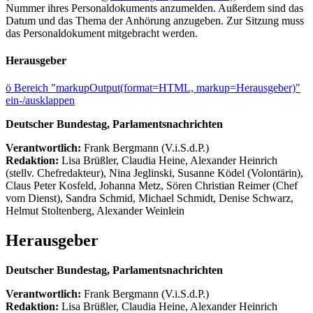
Nummer ihres Personaldokuments anzumelden. Außerdem sind das
Datum und das Thema der Anhörung anzugeben. Zur Sitzung muss
das Personaldokument mitgebracht werden.
Herausgeber
ö
Bereich "markupOutput(format=HTML, markup=Herausgeber)"
ein-/ausklappen
Deutscher Bundestag, Parlamentsnachrichten
Verantwortlich:
Frank Bergmann (V.i.S.d.P.)
Redaktion:
Lisa Brüßler, Claudia Heine, Alexander Heinrich
(stellv. Chefredakteur), Nina Jeglinski,
Susanne Ködel (Volontärin),
Claus Peter Kosfeld, Johanna Metz, Sören Christian Reimer (Chef
vom Dienst), Sandra Schmid, Michael Schmidt, Denise Schwarz,
Helmut Stoltenberg, Alexander Weinlein
Herausgeber
Deutscher Bundestag, Parlamentsnachrichten
Verantwortlich:
Frank Bergmann (V.i.S.d.P.)
Redaktion:
Lisa Brüßler, Claudia Heine, Alexander Heinrich