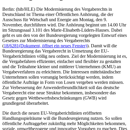
Berlin: (hib/HLE) Die Modernisierung des Vergaberechts in
Deutschland ist Thema einer Öffentlichen Anhörung, die der
Ausschuss für Wirtschaft und Energie am Montag, den 9.
November, durchführen wird. Die Anhörung beginnt um 14.00 Uhr
im Sitzungssaal 3.101 des Marie-Elisabeth-Lüders-Hauses. Dabei
geht es um den von der Bundesregierung vorgelegten Entwurf eines
Gesetzes zur Modernisierung des Vergaberechts
(
18/6281
(Dokument, öffnet ein neues Fenster)
). Damit will die
Bundesregierung das Vergaberecht in Umsetzung der EU-
Vergaberichtlinien völlig neu ordnen. Ziel der Modernisierung ist es,
die Vergabefahren effizienter, einfacher und flexibler zu gestalten
und die Teilnahme kleiner und mittlerer Unternehmen (KMU) an
Vergabeverfahren zu erleichtern. Die Interessen mittelständischer
Unternehmen sollen vorrangig berücksichtigt werden, indem
öffentliche Aufträge in Form von Losen vergeben werden müssen.
Zur Verbesserung der Anwenderfreundlichkeit soll das deutsche
Vergaberecht eine neue Struktur bekommen, insbesondere das
Gesetz gegen Wettbewerbsbeschränkungen (GWB) wird
grundlegend überarbeitet.
Die durch die neuen EU-Vergaberichtlinien eröffneten
Handlungsspielräume will die Bundesregierung nutzen. So sollen
öffentliche Auftraggeber zukünftig mehr Möglichkeiten bekommen,
soziale, umweltbezogene und innovative Vorgaben zu machen. Dies