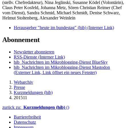
(stellv. Chefredakteur), Nina Jeglinski,
Susanne Ködel (Volontärin),
Claus Peter Kosfeld, Johanna Metz, Sören Christian Reimer (Chef
vom Dienst), Sandra Schmid, Michael Schmidt, Denise Schwarz,
Helmut Stoltenberg, Alexander Weinlein
Herausgeber "heute im bundestag" (hib)
(Interner Link)
Abonnement
Newsletter abonnieren
RSS-Dienste
(Interner Link)
hib_Nachrichten im Mikroblogging-Dienst BlueSky
hib_Nachrichten im Mikroblogging-Dienst Mastodon
(Externer Link, Link öffnet ein neues Fenster)
Webarchiv
Presse
Kurzmeldungen (hib)
201511
zurück zu:
Kurzmeldungen (hib)
()
Barrierefreiheit
Datenschutz
Impressum