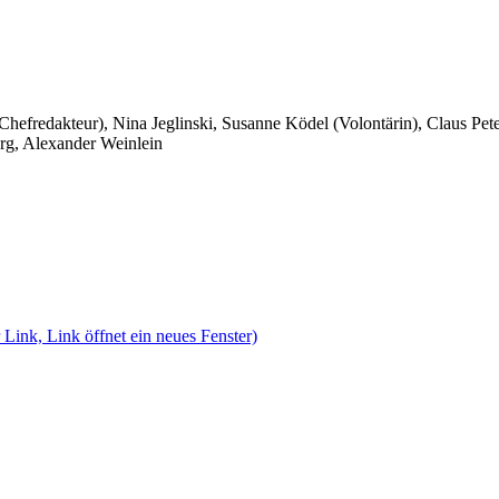
 Chefredakteur), Nina Jeglinski,
Susanne Ködel (Volontärin),
Claus Pet
rg, Alexander Weinlein
 Link, Link öffnet ein neues Fenster)