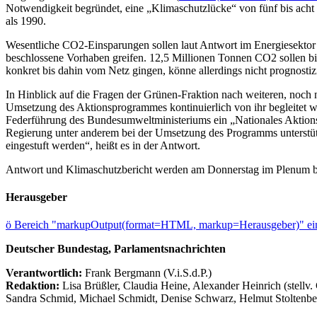
Notwendigkeit begründet, eine „Klimaschutzlücke“ von fünf bis acht
als 1990.
Wesentliche CO2-Einsparungen sollen laut Antwort im Energiesektor e
beschlossene Vorhaben greifen. 12,5 Millionen Tonnen CO2 sollen bi
konkret bis dahin vom Netz gingen, könne allerdings nicht prognostiz
In Hinblick auf die Fragen der Grünen-Fraktion nach weiteren, noch 
Umsetzung des Aktionsprogrammes kontinuierlich von ihr begleitet w
Federführung des Bundesumweltministeriums ein „Nationales Aktionsb
Regierung unter anderem bei der Umsetzung des Programms unterstützen,
eingestuft werden“, heißt es in der Antwort.
Antwort und Klimaschutzbericht werden am Donnerstag im Plenum b
Herausgeber
ö
Bereich "markupOutput(format=HTML, markup=Herausgeber)" ein
Deutscher Bundestag, Parlamentsnachrichten
Verantwortlich:
Frank Bergmann (V.i.S.d.P.)
Redaktion:
Lisa Brüßler, Claudia Heine, Alexander Heinrich (stellv.
Sandra Schmid, Michael Schmidt, Denise Schwarz, Helmut Stoltenbe