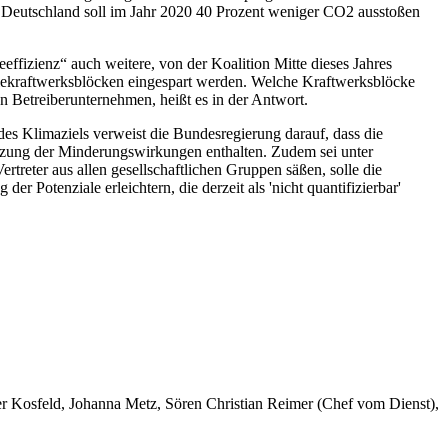
. Deutschland soll im Jahr 2020 40 Prozent weniger CO2 ausstoßen
ffizienz“ auch weitere, von der Koalition Mitte dieses Jahres
hlekraftwerksblöcken eingespart werden. Welche Kraftwerksblöcke
n Betreiberunternehmen, heißt es in der Antwort.
es Klimaziels verweist die Bundesregierung darauf, dass die
ätzung der Minderungswirkungen enthalten. Zudem sei unter
reter aus allen gesellschaftlichen Gruppen säßen, solle die
 Potenziale erleichtern, die derzeit als 'nicht quantifizierbar'
er Kosfeld, Johanna Metz, Sören Christian Reimer (Chef vom Dienst),