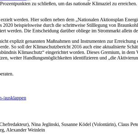
 Prozentpunkten zu schließen, um das nationale Klimaziel zu erreichen
rzielt werden. Hier sollen neben dem „Nationalen Aktionsplan Energiee
s 2020 beispielsweise durch die schrittweise Stilllegung von Braunko
iert werden. Die Entscheidung darüber obliege im Strommarkt allein de
nicht explizit genannten Maßnahmen und Instrumenten zur Erreichung d
erde. So soll der Klimaschutzbericht 2016 auch eine aktualisierte Sch
ündnis Klimaschutz“ eingerichtet worden. Dieses Gremium, in dem Vert
 weiter Handlungsmöglichkeiten identifizieren und „die Aktivierung der
eraten.
-/ausklappen
 Chefredakteur), Nina Jeglinski,
Susanne Ködel (Volontärin),
Claus Pet
rg, Alexander Weinlein