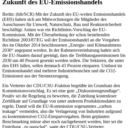
Zukunft des EU-Emissionshandels
Berlin: (hib/SCR) Mit der Zukunft des EU-weiten Emissionshandels
(EHS) haben sich am Mittwochmorgen die Mitglieder des
Ausschusses für Umwelt, Naturschutz, Bau und Reaktorsicherheit
beschäftigt. Anlass war ein Richtlinien-Vorschlag der EU-
Kommission. Mit der Überarbeitung der schon bestehenden
Richtlinie 2003/87/EG soll der Emissionshandel an die Vorgaben
des im Oktober 2014 beschlossenen „Energie- und Klimarahmens
2030“ angepasst werden. In der Rahmenvereinbarung hatten sich
die EU-Staaten darauf geeinigt, dass die Treibhausgasemissionen bis
2030 um 40 Prozent gesenkt werden sollen. Die Sektoren, die unter
den EHS fallen, sollen demnach 43 Prozent einsparen. Umfasst im
Emissionshandel sind mehrere Industriebranchen und die CO2-
Emissionen aus der Stromerzeugung.
Ein Vertreter der CDU/CSU-Fraktion begrüßte im Grundsatz den
Kommissionsvorschlag. Es sei eine gute „Diskussionsgrundlage“.
Positiv sei die Regelung zu bewerten, die Zuteilung kostenloser
Zertifikate auf Grundlage von unter anderem Produktionsdaten zu
regeln. Damit will die EU-Kommission sogenanntes „carbon
leakage“ vermeiden, also die Verlagerung von Industrien aufgrund
zu kostenintensiver CO2-Einsparvorgaben. Beim geplanten
Benchmarking müsse aber noch nachgebessert werden, hier sei die
Einteilung „zu pauschal“, sagte der CDU/CSU-Vertreter.