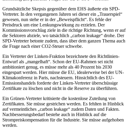
Grundsätzliche Skepsis gegenüber dem EHS äußerte ein SPD-
Vertreter. In den vergangenen Jahren sei dieser ein „Trauerspiel“
gewesen, nun stehe er in der „Beweispflicht“. Es fehle der
Preisdruck um eine Lenkungswirkung zu erzielen. Der
Kommissionsvorschlag ziele in die richtige Richtung, wenn er auf
die Sektoren abziele, wo tatsächlich „carbon leakage“ drohe. Der
SPD-Vertreter betonte zudem, dass über dem ganzen Thema auch
die Frage nach einer CO2-Steuer schwebe.
Ein Vertreter der Linken-Fraktion bezeichnete den Richtlinien-
Entwurf als „mangelhaft“. Schon der EU-Rahmen sei nicht
ambitioniert genug, es müsse mehr als 40 Prozent bis 2030
eingespart werden. Hier müsse die EU, idealerweise bei der UN-
Klimakonferenz in Paris, nachsteuern. Hinsichtlich des EU-
Emissionshandels forderte der Linken-Vertreter überschüssige
Zertifikate zu löschen und nicht in die Reserve zu überführen.
Ein Grünen-Vertreter kritisierte die kostenlose Zuteilung von
Zertifikaten. Sie müsse gestrichen werden. Es fehlten in Hinblick
auf vermeintliches „carbon leakage“ zudem Daten und Fakten.
Nachbesserungsbedarf bestehe auch in Hinblick auf die
Strompreiskompensation für die Industrie. Sie müsse aufgehoben
werden.