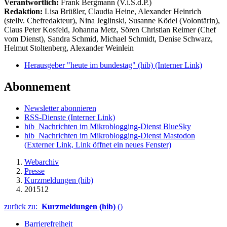
Verantwortlich:
Frank Bergmann (V.i.S.d.P.)
Redaktion:
Lisa Brüßler, Claudia Heine, Alexander Heinrich
(stellv. Chefredakteur), Nina Jeglinski,
Susanne Ködel (Volontärin),
Claus Peter Kosfeld, Johanna Metz, Sören Christian Reimer (Chef
vom Dienst), Sandra Schmid, Michael Schmidt, Denise Schwarz,
Helmut Stoltenberg, Alexander Weinlein
Herausgeber "heute im bundestag" (hib)
(Interner Link)
Abonnement
Newsletter abonnieren
RSS-Dienste
(Interner Link)
hib_Nachrichten im Mikroblogging-Dienst BlueSky
hib_Nachrichten im Mikroblogging-Dienst Mastodon
(Externer Link, Link öffnet ein neues Fenster)
Webarchiv
Presse
Kurzmeldungen (hib)
201512
zurück zu:
Kurzmeldungen (hib)
()
Barrierefreiheit