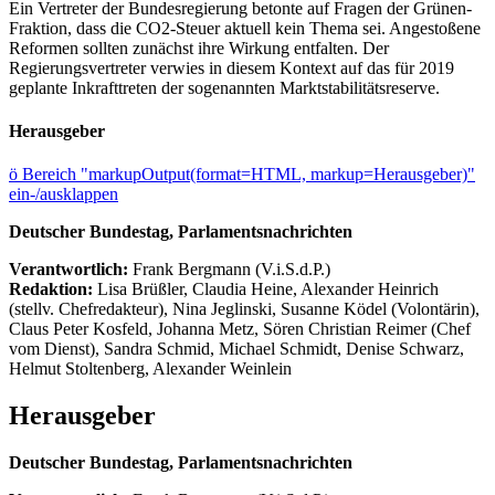
Ein Vertreter der Bundesregierung betonte auf Fragen der Grünen-
Fraktion, dass die CO2-Steuer aktuell kein Thema sei. Angestoßene
Reformen sollten zunächst ihre Wirkung entfalten. Der
Regierungsvertreter verwies in diesem Kontext auf das für 2019
geplante Inkrafttreten der sogenannten Marktstabilitätsreserve.
Herausgeber
ö
Bereich "markupOutput(format=HTML, markup=Herausgeber)"
ein-/ausklappen
Deutscher Bundestag, Parlamentsnachrichten
Verantwortlich:
Frank Bergmann (V.i.S.d.P.)
Redaktion:
Lisa Brüßler, Claudia Heine, Alexander Heinrich
(stellv. Chefredakteur), Nina Jeglinski,
Susanne Ködel (Volontärin),
Claus Peter Kosfeld, Johanna Metz, Sören Christian Reimer (Chef
vom Dienst), Sandra Schmid, Michael Schmidt, Denise Schwarz,
Helmut Stoltenberg, Alexander Weinlein
Herausgeber
Deutscher Bundestag, Parlamentsnachrichten