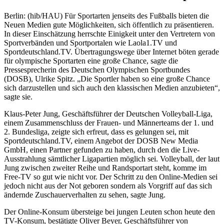
Berlin: (hib/HAU) Für Sportarten jenseits des Fußballs bieten die
Neuen Medien gute Möglichkeiten, sich öffentlich zu präsentieren.
In dieser Einschätzung herrschte Einigkeit unter den Vertretern von
Sportverbänden und Sportportalen wie Laola1.TV und
Sportdeutschland.TV. Übertragungswege über Internet böten gerade
für olympische Sportarten eine große Chance, sagte die
Pressesprecherin des Deutschen Olympischen Sportbundes
(DOSB), Ulrike Spitz. „Die Sportler haben so eine große Chance
sich darzustellen und sich auch den klassischen Medien anzubieten“,
sagte sie.
Klaus-Peter Jung, Geschäftsführer der Deutschen Volleyball-Liga,
einem Zusammenschluss der Frauen- und Männerteams der 1. und
2. Bundesliga, zeigte sich erfreut, dass es gelungen sei, mit
Sportdeutschland.TV, einem Angebot der DOSB New Media
GmbH, einen Partner gefunden zu haben, durch den die Live-
Ausstrahlung sämtlicher Ligapartien möglich sei. Volleyball, der laut
Jung zwischen zweiter Reihe und Randsportart steht, komme im
Free-TV so gut wie nicht vor. Der Schritt zu den Online-Medien sei
jedoch nicht aus der Not geboren sondern als Vorgriff auf das sich
ändernde Zuschauerverhalten zu sehen, sagte Jung.
Der Online-Konsum übersteige bei jungen Leuten schon heute den
TV-Konsum, bestätigte Oliver Beyer, Geschäftsführer von