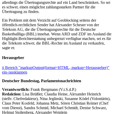
allerdings die Übertragungsrechte auf ein Land beschränken. So sei
es schwer, einen möglichst zahlungsstarken Partner für die
Übertragung zu finden.
Ein Problem mit dem Verzicht auf Geoblocking seitens der
öffentlich-rechtlichen Sender hat Alexander Scheuer von der
Telekom AG, die die Übertragungsrechte für die Deutsche
Basketballliga (BBL) innehat. Wenn ARD und ZDF im Ausland die
Highlight-Berichterstattung unbegrenzt verfügbar machen, sei es für
die Telekom schwer, die BBL-Rechte im Ausland zu verkaufen,
sagte er.
Herausgeber
ö
Bereich "markupOutput(format=HTML, markup=Herausgeber)"
ein-/ausklappen
Deutscher Bundestag, Parlamentsnachrichten
Verantwortlich:
Frank Bergmann (V.i.S.d.P.)
Redaktion:
Lisa Brüßler, Claudia Heine, Alexander Heinrich
(stellv. Chefredakteur), Nina Jeglinski,
Susanne Ködel (Volontärin),
Claus Peter Kosfeld, Johanna Metz, Sören Christian Reimer (Chef
vom Dienst), Sandra Schmid, Michael Schmidt, Denise Schwarz,
Helmut Stoltenberg, Alexander Weinlein