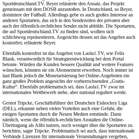
Sportdeutschland.TV. Beyer erläuterte den Ansatz, das Projekt
gemeinsam mit dem DOSB anzustoßen. In Deutschland, so Beyer,
dominiere der Fußball. Allerdings gebe es auch großes Interesse an
anderen Sportarten, das sich in den Sendezeiten der privaten aber
auch der öffentlich-rechtlichen Sender nicht abbilde. Die Sportarten,
die auf Sportdeutschland.TV zu finden sind, wollten sich
schlichtweg repräsentieren. Angesichts dessen sei das Angebot auch
kostenfrei, erläuterte Beyer.
Ebenfalls kostenfrei ist das Angebot von Laola1.TV, wie Felix
Blank, verantwortlich für Strategieentwicklung bei dem Portal
betonte. Würden die Kunden bessere Qualität und weitere Features
wünschen, könnten sie ein Abonnement erwerben. Noch immer ist
laut Blank jedoch die Monetarisierung bei Online-Angeboten ein
ganz großes Problem angesichts der vorherrschsenden „Gratis-
Kultur“. Ebenfalls problematisch sei, dass Laola1.TV zwar im
internationalen Wettbewerb stehe, aber national reguliert werde.
Gernot Tripcke, Geschäftsführer der Deutschen Eishockey Liga
(DEL), erkannte neben vielen Vorteilen auch eine Gefahr, die
einigen Sportarten durch die Neuen Medien entstünde. Dann
nämlich, wenn die öffentlich-rechtlichen Anstalten die Online-
Übertragung als Alibi nutzen, noch weniger über die Sportarten zu
berichten, sagte Tripcke. Problematisch sei auch, dass internationale
Verbände Lizenzen für internationale Veranstaltungen vergeben,