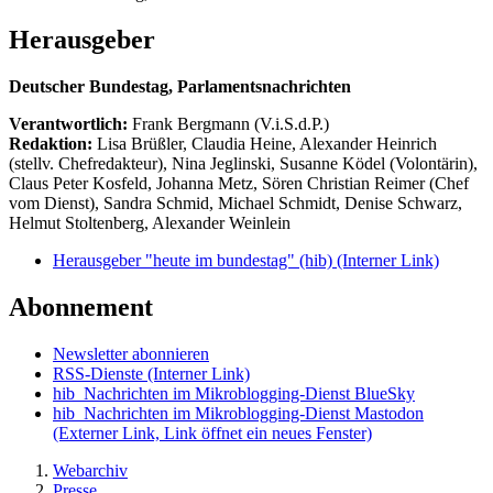
Herausgeber
Deutscher Bundestag, Parlamentsnachrichten
Verantwortlich:
Frank Bergmann (V.i.S.d.P.)
Redaktion:
Lisa Brüßler, Claudia Heine, Alexander Heinrich
(stellv. Chefredakteur), Nina Jeglinski,
Susanne Ködel (Volontärin),
Claus Peter Kosfeld, Johanna Metz, Sören Christian Reimer (Chef
vom Dienst), Sandra Schmid, Michael Schmidt, Denise Schwarz,
Helmut Stoltenberg, Alexander Weinlein
Herausgeber "heute im bundestag" (hib)
(Interner Link)
Abonnement
Newsletter abonnieren
RSS-Dienste
(Interner Link)
hib_Nachrichten im Mikroblogging-Dienst BlueSky
hib_Nachrichten im Mikroblogging-Dienst Mastodon
(Externer Link, Link öffnet ein neues Fenster)
Webarchiv
Presse