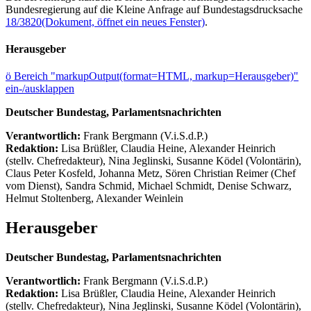
Bundesregierung auf die Kleine Anfrage auf Bundestagsdrucksache
18/3820
(Dokument, öffnet ein neues Fenster)
.
Herausgeber
ö
Bereich "markupOutput(format=HTML, markup=Herausgeber)"
ein-/ausklappen
Deutscher Bundestag, Parlamentsnachrichten
Verantwortlich:
Frank Bergmann (V.i.S.d.P.)
Redaktion:
Lisa Brüßler, Claudia Heine, Alexander Heinrich
(stellv. Chefredakteur), Nina Jeglinski,
Susanne Ködel (Volontärin),
Claus Peter Kosfeld, Johanna Metz, Sören Christian Reimer (Chef
vom Dienst), Sandra Schmid, Michael Schmidt, Denise Schwarz,
Helmut Stoltenberg, Alexander Weinlein
Herausgeber
Deutscher Bundestag, Parlamentsnachrichten
Verantwortlich:
Frank Bergmann (V.i.S.d.P.)
Redaktion:
Lisa Brüßler, Claudia Heine, Alexander Heinrich
(stellv. Chefredakteur), Nina Jeglinski,
Susanne Ködel (Volontärin),