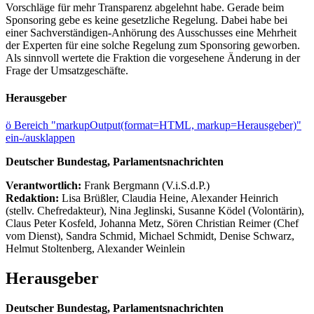
Vorschläge für mehr Transparenz abgelehnt habe. Gerade beim
Sponsoring gebe es keine gesetzliche Regelung. Dabei habe bei
einer Sachverständigen-Anhörung des Ausschusses eine Mehrheit
der Experten für eine solche Regelung zum Sponsoring geworben.
Als sinnvoll wertete die Fraktion die vorgesehene Änderung in der
Frage der Umsatzgeschäfte.
Herausgeber
ö
Bereich "markupOutput(format=HTML, markup=Herausgeber)"
ein-/ausklappen
Deutscher Bundestag, Parlamentsnachrichten
Verantwortlich:
Frank Bergmann (V.i.S.d.P.)
Redaktion:
Lisa Brüßler, Claudia Heine, Alexander Heinrich
(stellv. Chefredakteur), Nina Jeglinski,
Susanne Ködel (Volontärin),
Claus Peter Kosfeld, Johanna Metz, Sören Christian Reimer (Chef
vom Dienst), Sandra Schmid, Michael Schmidt, Denise Schwarz,
Helmut Stoltenberg, Alexander Weinlein
Herausgeber
Deutscher Bundestag, Parlamentsnachrichten