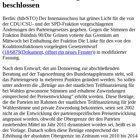
beschlossen
Berlin: (hib/STO) Der Innenausschuss hat grünes Licht für die von
der CDU/CSU- und der SPD-Fraktion vorgeschlagenen
Änderungen des Parteiengesetzes gegeben. Gegen die Stimmen der
Fraktion Bündnis 90/Die Grünen votierte das Gremium am
Mittwoch bei Enthaltung der Fraktion Die Linke für den von den
Koalitionsfraktionen vorgelegten Gesetzentwurf
(
18/6879
(Dokument, öffnet ein neues Fenster)
) in modifizierter
Fassung.
Nach dem Entwurf, der am Donnerstag zur abschließenden
Beratung auf der Tagesordnung des Bundestagsplenums steht, soll
das Parteiengesetz in mehreren Punkten geändert werden. So sollen
unter anderem die „Beträge aus der staatlichen Teilfinanzierung für
bei Wahlen gewonnene Stimmen und erhaltene Zuwendungen
entsprechend der Preisentwicklung“ erhöht werden. Diese Beträge,
die die Parteien im Rahmen der staatlichen Teilfinanzierung für jede
Wählerstimme und private Zuwendung bekommen, seien seit 2002
nicht an die Entwicklung der parteienspezifischen Preisentwicklung
angepasst worden, obwohl die Obergrenze der den Parteien
zustehenden Mittel im Jahr 2011 dynamisiert worden sei, heißt es in
der Vorlage. Danach sollen diese Beträge entsprechend der
Erhöhung der absoluten Obergrenze im Zeitraum von 2010 bis 2014