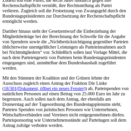
Zudem soll eine Partei, die sechs Jahre hindurch gegen ihre
Rechenschaftspflicht verstößt, ihre Rechtsstellung als Partei
verlieren. Zugleich soll die Festsetzung von Zwangsgeld durch den
Bundestagspräsidenten zur Durchsetzung der Rechenschaftspflicht
ermöglicht werden.
Darüber hinaus sieht der Gesetzentwurf die Einbeziehung der
Mitgliedsbeiträge bei der Berechnung der Schwelle für die Angabe
von Spendern sowie die „Nichtberücksichtigung gegenüber Parteien
üblicherweise unentgeltlicher Leistungen als Parteieinnahmen auch
bei Nichtmitgliedern“ vor. Schließlich sollen laut Vorlage Mittel, die
nach dem Parteiengesetz von Parteien beim Bundestagspräsidenten
eingegangen sind, unmittelbar dem Bundeshaushalt zugeführt
werden.
Mit den Stimmen der Koalition und der Grünen lehnte der
Ausschuss zugleich einen Antrag der Fraktion Die Linke
(
18/301
(Dokument, öffnet ein neues Fenster)
) ab, Parteispenden von
natürlichen Personen auf einen Betrag von 25.000 Euro im Jahr zu
begrenzen. Auch sollen nach dem Antrag, der ebenfalls am
Donnerstag auf der Tagesordnung des Bundestagsplenums steht,
Parteien Spenden von juristischen Personen wie Unternehmen,
Wirtschaftsverbänden und Vereinen nicht entgegennehmen dürfen.
Parteisponsoring wie Unternehmensstände auf Parteitagen soll dem
Antrag zufolge verboten werden.