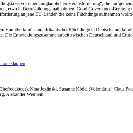
htlingskrise vor einer „unglaublichen Herausforderung“, die nur gemeins
eren, etwa in Berufsbildungsmaßnahmen, Good Governance-Beratung un
ufforderung an jene EU-Länder, die keine Flüchtlinge aufnehmen wollt
em Hauptherkunftsland afrikanischer Flüchtlinge in Deutschland, kündi
lle. Die Entwicklungszusammenarbeit zwischen Deutschland und Eritre
-/ausklappen
 Chefredakteur), Nina Jeglinski,
Susanne Ködel (Volontärin),
Claus Pet
rg, Alexander Weinlein