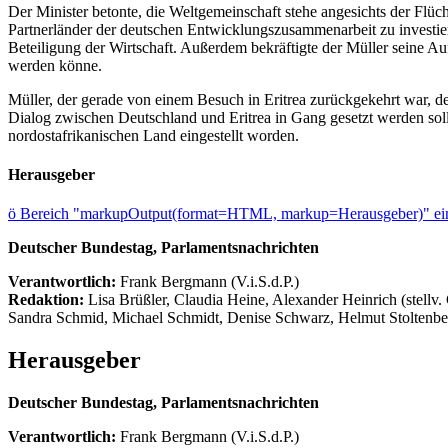
Der Minister betonte, die Weltgemeinschaft stehe angesichts der Flüc
Partnerländer der deutschen Entwicklungszusammenarbeit zu investi
Beteiligung der Wirtschaft. Außerdem bekräftigte der Müller seine A
werden könne.
Müller, der gerade von einem Besuch in Eritrea zurückgekehrt war, d
Dialog zwischen Deutschland und Eritrea in Gang gesetzt werden so
nordostafrikanischen Land eingestellt worden.
Herausgeber
ö
Bereich "markupOutput(format=HTML, markup=Herausgeber)" ein
Deutscher Bundestag, Parlamentsnachrichten
Verantwortlich:
Frank Bergmann (V.i.S.d.P.)
Redaktion:
Lisa Brüßler, Claudia Heine, Alexander Heinrich (stellv.
Sandra Schmid, Michael Schmidt, Denise Schwarz, Helmut Stoltenbe
Herausgeber
Deutscher Bundestag, Parlamentsnachrichten
Verantwortlich:
Frank Bergmann (V.i.S.d.P.)