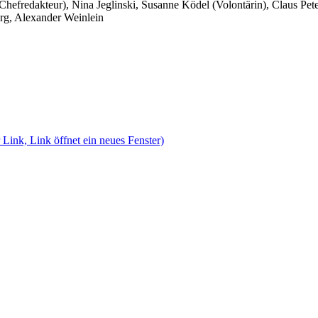
 Chefredakteur), Nina Jeglinski,
Susanne Ködel (Volontärin),
Claus Pet
rg, Alexander Weinlein
 Link, Link öffnet ein neues Fenster)