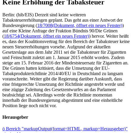
Keine Erhöhung der Tabaksteuer
Berlin: (hib/EIS) Derzeit sind keine weiteren
Tabaksteuererhöhungen geplant. Das geht aus einer Antwort der
Bundesregierung (
18/7008
(Dokument, öffnet ein neues Fenster)
)
auf eine Kleine Anfrage der Fraktion Bündnis 90/Die Grünen
(
18/6754
(Dokument, öffnet ein neues Fenster)
) hervor. Weiter heißt
es, dass der Koalitionsvertrag für den Bereich der Tabaksteuer keine
neuen Steuererhöhungen vorsehe. Aufgrund der aktuellen
Gesetzeslage aus dem Jahr 2011 sei die Tabaksteuer für Zigaretten
und Feinschnitt zuletzt am 1. Januar 2015 erhöht worden. Zudem
steige am 15. Februar 2016 der Mindeststeuersatz für Zigaretten an.
Die Grünen hatten kritisiert, dass die Umsetzung der EU-
Tabakprodukterichtlinie 2014/40/EU in Deutschland zu langsam
voranschreite. Weiter gibt die Regierung darüber Auskunft, dass
eine fristgerechte Umsetzung der Richtlinie angestrebt werde und
eine zügige Zuleitung des Gesetzentwurfes an das Parlament
beabsichtigt sei. Allerdings werde die Richtlinie momentan
innerhalb der Bundesregierung abgestimmt und eine einheitliche
Position liege noch nicht vor.
Herausgeber
ö
Bereich "markupOutput(format=HTML, markup=Herausgeber)"