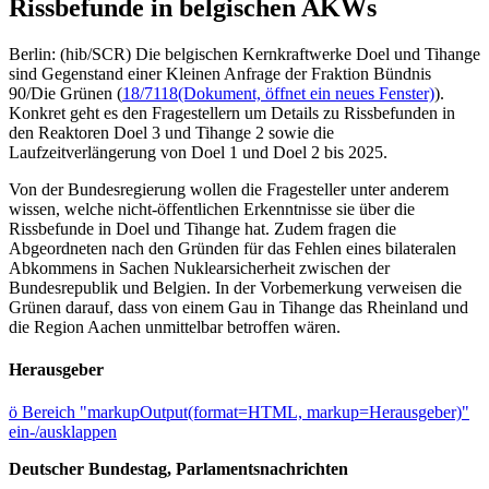
Rissbefunde in belgischen AKWs
Berlin: (hib/SCR) Die belgischen Kernkraftwerke Doel und Tihange
sind Gegenstand einer Kleinen Anfrage der Fraktion Bündnis
90/Die Grünen (
18/7118
(Dokument, öffnet ein neues Fenster)
).
Konkret geht es den Fragestellern um Details zu Rissbefunden in
den Reaktoren Doel 3 und Tihange 2 sowie die
Laufzeitverlängerung von Doel 1 und Doel 2 bis 2025.
Von der Bundesregierung wollen die Fragesteller unter anderem
wissen, welche nicht-öffentlichen Erkenntnisse sie über die
Rissbefunde in Doel und Tihange hat. Zudem fragen die
Abgeordneten nach den Gründen für das Fehlen eines bilateralen
Abkommens in Sachen Nuklearsicherheit zwischen der
Bundesrepublik und Belgien. In der Vorbemerkung verweisen die
Grünen darauf, dass von einem Gau in Tihange das Rheinland und
die Region Aachen unmittelbar betroffen wären.
Herausgeber
ö
Bereich "markupOutput(format=HTML, markup=Herausgeber)"
ein-/ausklappen
Deutscher Bundestag, Parlamentsnachrichten