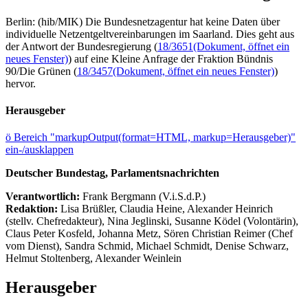
Berlin: (hib/MIK) Die Bundesnetzagentur hat keine Daten über
individuelle Netzentgeltvereinbarungen im Saarland. Dies geht aus
der Antwort der Bundesregierung (
18/3651
(Dokument, öffnet ein
neues Fenster)
) auf eine Kleine Anfrage der Fraktion Bündnis
90/Die Grünen (
18/3457
(Dokument, öffnet ein neues Fenster)
)
hervor.
Herausgeber
ö
Bereich "markupOutput(format=HTML, markup=Herausgeber)"
ein-/ausklappen
Deutscher Bundestag, Parlamentsnachrichten
Verantwortlich:
Frank Bergmann (V.i.S.d.P.)
Redaktion:
Lisa Brüßler, Claudia Heine, Alexander Heinrich
(stellv. Chefredakteur), Nina Jeglinski,
Susanne Ködel (Volontärin),
Claus Peter Kosfeld, Johanna Metz, Sören Christian Reimer (Chef
vom Dienst), Sandra Schmid, Michael Schmidt, Denise Schwarz,
Helmut Stoltenberg, Alexander Weinlein
Herausgeber