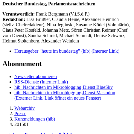
Deutscher Bundestag, Parlamentsnachrichten
Verantwortlich:
Frank Bergmann (V.i.S.d.P.)
Redaktion:
Lisa Brüßler, Claudia Heine, Alexander Heinrich
(stellv. Chefredakteur), Nina Jeglinski,
Susanne Ködel (Volontärin),
Claus Peter Kosfeld, Johanna Metz, Sören Christian Reimer (Chef
vom Dienst), Sandra Schmid, Michael Schmidt, Denise Schwarz,
Helmut Stoltenberg, Alexander Weinlein
Herausgeber "heute im bundestag" (hib)
(Interner Link)
Abonnement
Newsletter abonnieren
RSS-Dienste
(Interner Link)
hib_Nachrichten im Mikroblogging-Dienst BlueSky
hib_Nachrichten im Mikroblogging-Dienst Mastodon
(Externer Link, Link öffnet ein neues Fenster)
Webarchiv
Presse
Kurzmeldungen (hib)
201501