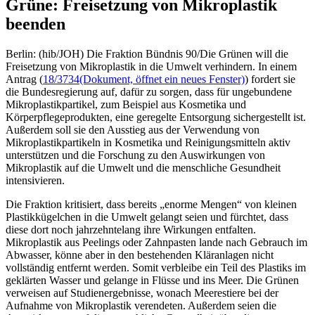
Grüne: Freisetzung von Mikroplastik
beenden
Berlin: (hib/JOH) Die Fraktion Bündnis 90/Die Grünen will die
Freisetzung von Mikroplastik in die Umwelt verhindern. In einem
Antrag (
18/3734
(Dokument, öffnet ein neues Fenster)
) fordert sie
die Bundesregierung auf, dafür zu sorgen, dass für ungebundene
Mikroplastikpartikel, zum Beispiel aus Kosmetika und
Körperpflegeprodukten, eine geregelte Entsorgung sichergestellt ist.
Außerdem soll sie den Ausstieg aus der Verwendung von
Mikroplastikpartikeln in Kosmetika und Reinigungsmitteln aktiv
unterstützen und die Forschung zu den Auswirkungen von
Mikroplastik auf die Umwelt und die menschliche Gesundheit
intensivieren.
Die Fraktion kritisiert, dass bereits „enorme Mengen“ von kleinen
Plastikkügelchen in die Umwelt gelangt seien und fürchtet, dass
diese dort noch jahrzehntelang ihre Wirkungen entfalten.
Mikroplastik aus Peelings oder Zahnpasten lande nach Gebrauch im
Abwasser, könne aber in den bestehenden Kläranlagen nicht
vollständig entfernt werden. Somit verbleibe ein Teil des Plastiks im
geklärten Wasser und gelange in Flüsse und ins Meer. Die Grünen
verweisen auf Studienergebnisse, wonach Meerestiere bei der
Aufnahme von Mikroplastik verendeten. Außerdem seien die