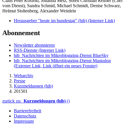
Claus Peter Kosfeld, Johanna Metz, Sören Christian Reimer (Chef
vom Dienst), Sandra Schmid, Michael Schmidt, Denise Schwarz,
Helmut Stoltenberg, Alexander Weinlein
Herausgeber "heute im bundestag" (hib)
(Interner Link)
Abonnement
Newsletter abonnieren
RSS-Dienste
(Interner Link)
hib_Nachrichten im Mikroblogging-Dienst BlueSky
hib_Nachrichten im Mikroblogging-Dienst Mastodon
(Externer Link, Link öffnet ein neues Fenster)
Webarchiv
Presse
Kurzmeldungen (hib)
201501
zurück zu:
Kurzmeldungen (hib)
()
Barrierefreiheit
Datenschutz
Impressum