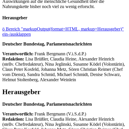
Auswirkungen auf die menschliche Gesundheit über die
Nahrungskette bisher noch viel zu wenig erforscht.
Herausgeber
ö
Bereich "markupOutput(format=HTML, markup=Herausgeber)"
ein-/ausklappen
Deutscher Bundestag, Parlamentsnachrichten
Verantwortlich:
Frank Bergmann (V.i.S.d.P.)
Redaktion:
Lisa Brüßler, Claudia Heine, Alexander Heinrich
(stellv. Chefredakteur), Nina Jeglinski,
Susanne Ködel (Volontärin),
Claus Peter Kosfeld, Johanna Metz, Sören Christian Reimer (Chef
vom Dienst), Sandra Schmid, Michael Schmidt, Denise Schwarz,
Helmut Stoltenberg, Alexander Weinlein
Herausgeber
Deutscher Bundestag, Parlamentsnachrichten
Verantwortlich:
Frank Bergmann (V.i.S.d.P.)
Redaktion:
Lisa Brüßler, Claudia Heine, Alexander Heinrich
(stellv. Chefredakteur), Nina Jeglinski,
Susanne Ködel (Volontärin),