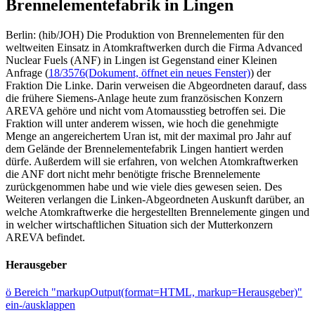
Brennelementefabrik in Lingen
Berlin: (hib/JOH) Die Produktion von Brennelementen für den
weltweiten Einsatz in Atomkraftwerken durch die Firma Advanced
Nuclear Fuels (ANF) in Lingen ist Gegenstand einer Kleinen
Anfrage (
18/3576
(Dokument, öffnet ein neues Fenster)
) der
Fraktion Die Linke. Darin verweisen die Abgeordneten darauf, dass
die frühere Siemens-Anlage heute zum französischen Konzern
AREVA gehöre und nicht vom Atomausstieg betroffen sei. Die
Fraktion will unter anderem wissen, wie hoch die genehmigte
Menge an angereichertem Uran ist, mit der maximal pro Jahr auf
dem Gelände der Brennelementefabrik Lingen hantiert werden
dürfe. Außerdem will sie erfahren, von welchen Atomkraftwerken
die ANF dort nicht mehr benötigte frische Brennelemente
zurückgenommen habe und wie viele dies gewesen seien. Des
Weiteren verlangen die Linken-Abgeordneten Auskunft darüber, an
welche Atomkraftwerke die hergestellten Brennelemente gingen und
in welcher wirtschaftlichen Situation sich der Mutterkonzern
AREVA befindet.
Herausgeber
ö
Bereich "markupOutput(format=HTML, markup=Herausgeber)"
ein-/ausklappen