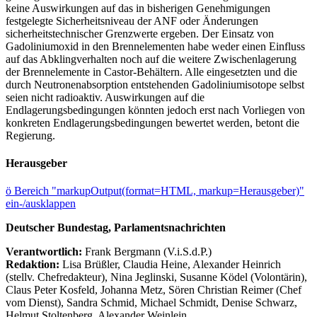
keine Auswirkungen auf das in bisherigen Genehmigungen
festgelegte Sicherheitsniveau der ANF oder Änderungen
sicherheitstechnischer Grenzwerte ergeben. Der Einsatz von
Gadoliniumoxid in den Brennelementen habe weder einen Einfluss
auf das Abklingverhalten noch auf die weitere Zwischenlagerung
der Brennelemente in Castor-Behältern. Alle eingesetzten und die
durch Neutronenabsorption entstehenden Gadoliniumisotope selbst
seien nicht radioaktiv. Auswirkungen auf die
Endlagerungsbedingungen könnten jedoch erst nach Vorliegen von
konkreten Endlagerungsbedingungen bewertet werden, betont die
Regierung.
Herausgeber
ö
Bereich "markupOutput(format=HTML, markup=Herausgeber)"
ein-/ausklappen
Deutscher Bundestag, Parlamentsnachrichten
Verantwortlich:
Frank Bergmann (V.i.S.d.P.)
Redaktion:
Lisa Brüßler, Claudia Heine, Alexander Heinrich
(stellv. Chefredakteur), Nina Jeglinski,
Susanne Ködel (Volontärin),
Claus Peter Kosfeld, Johanna Metz, Sören Christian Reimer (Chef
vom Dienst), Sandra Schmid, Michael Schmidt, Denise Schwarz,
Helmut Stoltenberg, Alexander Weinlein