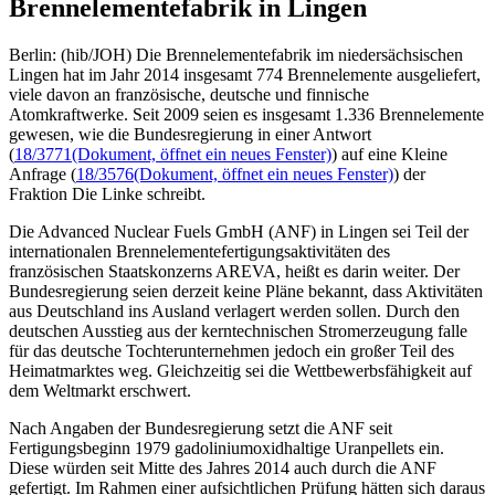
Brennelementefabrik in Lingen
Berlin: (hib/JOH) Die Brennelementefabrik im niedersächsischen
Lingen hat im Jahr 2014 insgesamt 774 Brennelemente ausgeliefert,
viele davon an französische, deutsche und finnische
Atomkraftwerke. Seit 2009 seien es insgesamt 1.336 Brennelemente
gewesen, wie die Bundesregierung in einer Antwort
(
18/3771
(Dokument, öffnet ein neues Fenster)
) auf eine Kleine
Anfrage (
18/3576
(Dokument, öffnet ein neues Fenster)
) der
Fraktion Die Linke schreibt.
Die Advanced Nuclear Fuels GmbH (ANF) in Lingen sei Teil der
internationalen Brennelementefertigungsaktivitäten des
französischen Staatskonzerns AREVA, heißt es darin weiter. Der
Bundesregierung seien derzeit keine Pläne bekannt, dass Aktivitäten
aus Deutschland ins Ausland verlagert werden sollen. Durch den
deutschen Ausstieg aus der kerntechnischen Stromerzeugung falle
für das deutsche Tochterunternehmen jedoch ein großer Teil des
Heimatmarktes weg. Gleichzeitig sei die Wettbewerbsfähigkeit auf
dem Weltmarkt erschwert.
Nach Angaben der Bundesregierung setzt die ANF seit
Fertigungsbeginn 1979 gadoliniumoxidhaltige Uranpellets ein.
Diese würden seit Mitte des Jahres 2014 auch durch die ANF
gefertigt. Im Rahmen einer aufsichtlichen Prüfung hätten sich daraus