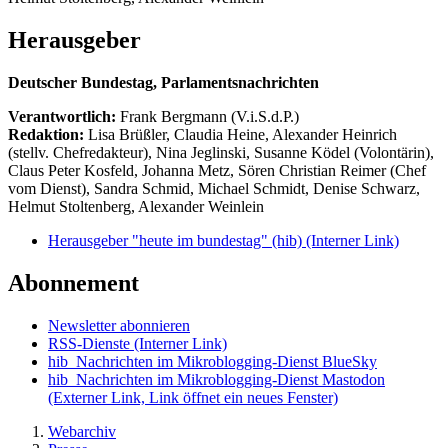
Herausgeber
Deutscher Bundestag, Parlamentsnachrichten
Verantwortlich:
Frank Bergmann (V.i.S.d.P.)
Redaktion:
Lisa Brüßler, Claudia Heine, Alexander Heinrich
(stellv. Chefredakteur), Nina Jeglinski,
Susanne Ködel (Volontärin),
Claus Peter Kosfeld, Johanna Metz, Sören Christian Reimer (Chef
vom Dienst), Sandra Schmid, Michael Schmidt, Denise Schwarz,
Helmut Stoltenberg, Alexander Weinlein
Herausgeber "heute im bundestag" (hib)
(Interner Link)
Abonnement
Newsletter abonnieren
RSS-Dienste
(Interner Link)
hib_Nachrichten im Mikroblogging-Dienst BlueSky
hib_Nachrichten im Mikroblogging-Dienst Mastodon
(Externer Link, Link öffnet ein neues Fenster)
Webarchiv