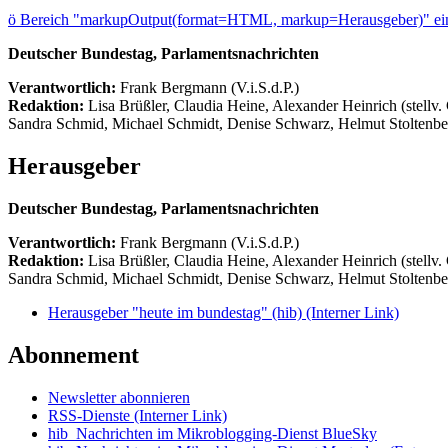
ö
Bereich "markupOutput(format=HTML, markup=Herausgeber)" ein
Deutscher Bundestag, Parlamentsnachrichten
Verantwortlich:
Frank Bergmann (V.i.S.d.P.)
Redaktion:
Lisa Brüßler, Claudia Heine, Alexander Heinrich (stellv.
Sandra Schmid, Michael Schmidt, Denise Schwarz, Helmut Stoltenbe
Herausgeber
Deutscher Bundestag, Parlamentsnachrichten
Verantwortlich:
Frank Bergmann (V.i.S.d.P.)
Redaktion:
Lisa Brüßler, Claudia Heine, Alexander Heinrich (stellv.
Sandra Schmid, Michael Schmidt, Denise Schwarz, Helmut Stoltenbe
Herausgeber "heute im bundestag" (hib)
(Interner Link)
Abonnement
Newsletter abonnieren
RSS-Dienste
(Interner Link)
hib_Nachrichten im Mikroblogging-Dienst BlueSky