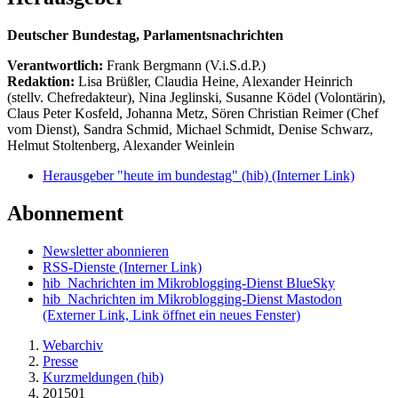
Deutscher Bundestag, Parlamentsnachrichten
Verantwortlich:
Frank Bergmann (V.i.S.d.P.)
Redaktion:
Lisa Brüßler, Claudia Heine, Alexander Heinrich
(stellv. Chefredakteur), Nina Jeglinski,
Susanne Ködel (Volontärin),
Claus Peter Kosfeld, Johanna Metz, Sören Christian Reimer (Chef
vom Dienst), Sandra Schmid, Michael Schmidt, Denise Schwarz,
Helmut Stoltenberg, Alexander Weinlein
Herausgeber "heute im bundestag" (hib)
(Interner Link)
Abonnement
Newsletter abonnieren
RSS-Dienste
(Interner Link)
hib_Nachrichten im Mikroblogging-Dienst BlueSky
hib_Nachrichten im Mikroblogging-Dienst Mastodon
(Externer Link, Link öffnet ein neues Fenster)
Webarchiv
Presse
Kurzmeldungen (hib)
201501