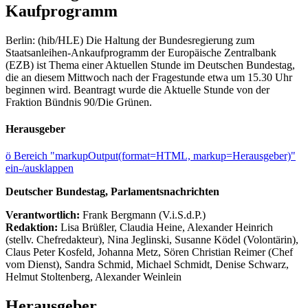
Kaufprogramm
Berlin: (hib/HLE) Die Haltung der Bundesregierung zum
Staatsanleihen-Ankaufprogramm der Europäische Zentralbank
(EZB) ist Thema einer Aktuellen Stunde im Deutschen Bundestag,
die an diesem Mittwoch nach der Fragestunde etwa um 15.30 Uhr
beginnen wird. Beantragt wurde die Aktuelle Stunde von der
Fraktion Bündnis 90/Die Grünen.
Herausgeber
ö
Bereich "markupOutput(format=HTML, markup=Herausgeber)"
ein-/ausklappen
Deutscher Bundestag, Parlamentsnachrichten
Verantwortlich:
Frank Bergmann (V.i.S.d.P.)
Redaktion:
Lisa Brüßler, Claudia Heine, Alexander Heinrich
(stellv. Chefredakteur), Nina Jeglinski,
Susanne Ködel (Volontärin),
Claus Peter Kosfeld, Johanna Metz, Sören Christian Reimer (Chef
vom Dienst), Sandra Schmid, Michael Schmidt, Denise Schwarz,
Helmut Stoltenberg, Alexander Weinlein
Herausgeber