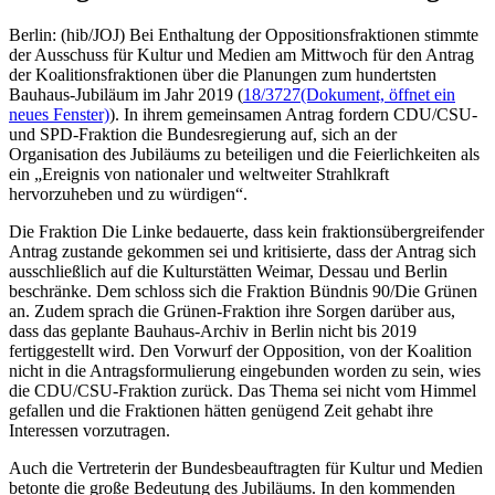
Berlin: (hib/JOJ) Bei Enthaltung der Oppositionsfraktionen stimmte
der Ausschuss für Kultur und Medien am Mittwoch für den Antrag
der Koalitionsfraktionen über die Planungen zum hundertsten
Bauhaus-Jubiläum im Jahr 2019 (
18/3727
(Dokument, öffnet ein
neues Fenster)
). In ihrem gemeinsamen Antrag fordern CDU/CSU-
und SPD-Fraktion die Bundesregierung auf, sich an der
Organisation des Jubiläums zu beteiligen und die Feierlichkeiten als
ein „Ereignis von nationaler und weltweiter Strahlkraft
hervorzuheben und zu würdigen“.
Die Fraktion Die Linke bedauerte, dass kein fraktionsübergreifender
Antrag zustande gekommen sei und kritisierte, dass der Antrag sich
ausschließlich auf die Kulturstätten Weimar, Dessau und Berlin
beschränke. Dem schloss sich die Fraktion Bündnis 90/Die Grünen
an. Zudem sprach die Grünen-Fraktion ihre Sorgen darüber aus,
dass das geplante Bauhaus-Archiv in Berlin nicht bis 2019
fertiggestellt wird. Den Vorwurf der Opposition, von der Koalition
nicht in die Antragsformulierung eingebunden worden zu sein, wies
die CDU/CSU-Fraktion zurück. Das Thema sei nicht vom Himmel
gefallen und die Fraktionen hätten genügend Zeit gehabt ihre
Interessen vorzutragen.
Auch die Vertreterin der Bundesbeauftragten für Kultur und Medien
betonte die große Bedeutung des Jubiläums. In den kommenden