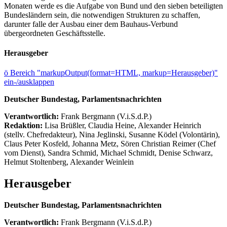
Monaten werde es die Aufgabe von Bund und den sieben beteiligten
Bundesländern sein, die notwendigen Strukturen zu schaffen,
darunter falle der Ausbau einer dem Bauhaus-Verbund
übergeordneten Geschäftsstelle.
Herausgeber
ö
Bereich "markupOutput(format=HTML, markup=Herausgeber)"
ein-/ausklappen
Deutscher Bundestag, Parlamentsnachrichten
Verantwortlich:
Frank Bergmann (V.i.S.d.P.)
Redaktion:
Lisa Brüßler, Claudia Heine, Alexander Heinrich
(stellv. Chefredakteur), Nina Jeglinski,
Susanne Ködel (Volontärin),
Claus Peter Kosfeld, Johanna Metz, Sören Christian Reimer (Chef
vom Dienst), Sandra Schmid, Michael Schmidt, Denise Schwarz,
Helmut Stoltenberg, Alexander Weinlein
Herausgeber
Deutscher Bundestag, Parlamentsnachrichten
Verantwortlich:
Frank Bergmann (V.i.S.d.P.)