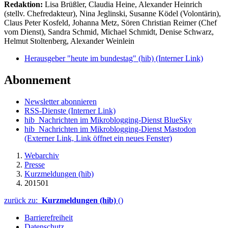
Redaktion:
Lisa Brüßler, Claudia Heine, Alexander Heinrich
(stellv. Chefredakteur), Nina Jeglinski,
Susanne Ködel (Volontärin),
Claus Peter Kosfeld, Johanna Metz, Sören Christian Reimer (Chef
vom Dienst), Sandra Schmid, Michael Schmidt, Denise Schwarz,
Helmut Stoltenberg, Alexander Weinlein
Herausgeber "heute im bundestag" (hib)
(Interner Link)
Abonnement
Newsletter abonnieren
RSS-Dienste
(Interner Link)
hib_Nachrichten im Mikroblogging-Dienst BlueSky
hib_Nachrichten im Mikroblogging-Dienst Mastodon
(Externer Link, Link öffnet ein neues Fenster)
Webarchiv
Presse
Kurzmeldungen (hib)
201501
zurück zu:
Kurzmeldungen (hib)
()
Barrierefreiheit
Datenschutz