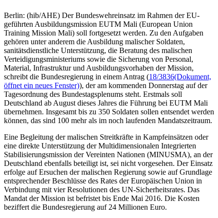
Berlin: (hib/AHE) Der Bundeswehreinsatz im Rahmen der EU-
geführten Ausbildungsmission EUTM Mali (European Union
Training Mission Mali) soll fortgesetzt werden. Zu den Aufgaben
gehören unter anderem die Ausbildung malischer Soldaten,
sanitätsdienstliche Unterstützung, die Beratung des malischen
Verteidigungsministeriums sowie die Sicherung von Personal,
Material, Infrastruktur und Ausbildungsvorhaben der Mission,
schreibt die Bundesregierung in einem Antrag (
18/3836
(Dokument,
öffnet ein neues Fenster)
), der am kommenden Donnerstag auf der
Tagesordnung des Bundestagsplenums steht. Erstmals soll
Deutschland ab August dieses Jahres die Führung bei EUTM Mali
übernehmen. Insgesamt bis zu 350 Soldaten sollen entsendet werden
können, das sind 100 mehr als im noch laufenden Mandatszeitraum.
Eine Begleitung der malischen Streitkräfte in Kampfeinsätzen oder
eine direkte Unterstützung der Multidimensionalen Integrierten
Stabilisierungsmission der Vereinten Nationen (MINUSMA), an der
Deutschland ebenfalls beteiligt ist, sei nicht vorgesehen. Der Einsatz
erfolge auf Ersuchen der malischen Regierung sowie auf Grundlage
entsprechender Beschlüsse des Rates der Europäischen Union in
Verbindung mit vier Resolutionen des UN-Sicherheitsrates. Das
Mandat der Mission ist befristet bis Ende Mai 2016. Die Kosten
beziffert die Bundesregierung auf 24 Millionen Euro.