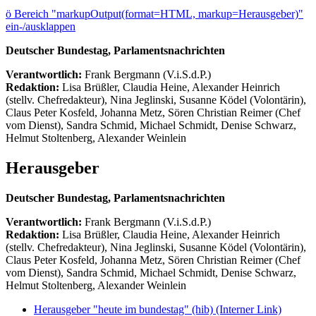
ö
Bereich "markupOutput(format=HTML, markup=Herausgeber)"
ein-/ausklappen
Deutscher Bundestag, Parlamentsnachrichten
Verantwortlich:
Frank Bergmann (V.i.S.d.P.)
Redaktion:
Lisa Brüßler, Claudia Heine, Alexander Heinrich
(stellv. Chefredakteur), Nina Jeglinski,
Susanne Ködel (Volontärin),
Claus Peter Kosfeld, Johanna Metz, Sören Christian Reimer (Chef
vom Dienst), Sandra Schmid, Michael Schmidt, Denise Schwarz,
Helmut Stoltenberg, Alexander Weinlein
Herausgeber
Deutscher Bundestag, Parlamentsnachrichten
Verantwortlich:
Frank Bergmann (V.i.S.d.P.)
Redaktion:
Lisa Brüßler, Claudia Heine, Alexander Heinrich
(stellv. Chefredakteur), Nina Jeglinski,
Susanne Ködel (Volontärin),
Claus Peter Kosfeld, Johanna Metz, Sören Christian Reimer (Chef
vom Dienst), Sandra Schmid, Michael Schmidt, Denise Schwarz,
Helmut Stoltenberg, Alexander Weinlein
Herausgeber "heute im bundestag" (hib)
(Interner Link)