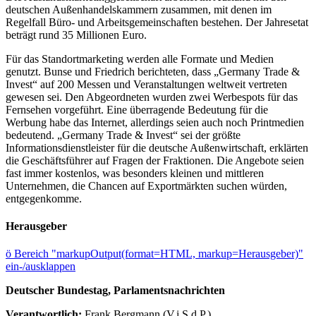
deutschen Außenhandelskammern zusammen, mit denen im
Regelfall Büro- und Arbeitsgemeinschaften bestehen. Der Jahresetat
beträgt rund 35 Millionen Euro.
Für das Standortmarketing werden alle Formate und Medien
genutzt. Bunse und Friedrich berichteten, dass „Germany Trade &
Invest“ auf 200 Messen und Veranstaltungen weltweit vertreten
gewesen sei. Den Abgeordneten wurden zwei Werbespots für das
Fernsehen vorgeführt. Eine überragende Bedeutung für die
Werbung habe das Internet, allerdings seien auch noch Printmedien
bedeutend. „Germany Trade & Invest“ sei der größte
Informationsdienstleister für die deutsche Außenwirtschaft, erklärten
die Geschäftsführer auf Fragen der Fraktionen. Die Angebote seien
fast immer kostenlos, was besonders kleinen und mittleren
Unternehmen, die Chancen auf Exportmärkten suchen würden,
entgegenkomme.
Herausgeber
ö
Bereich "markupOutput(format=HTML, markup=Herausgeber)"
ein-/ausklappen
Deutscher Bundestag, Parlamentsnachrichten
Verantwortlich:
Frank Bergmann (V.i.S.d.P.)