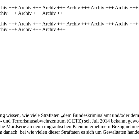
chiv +++ Archiv +++ Archiv +++ Archiv +++ Archiv +++ Archiv +++
chiv +++ Archiv +++ Archiv +++
chiv +++ Archiv +++ Archiv +++ Archiv +++ Archiv +++ Archiv +++
chiv +++ Archiv +++ Archiv +++
erung wissen, wie viele Straftaten „dem Bundeskriminalamt und/oder
und Terrorismusabwehrzentrum (GETZ) seit Juli 2014 bekannt geworde
ische Mordserie an neun migrantischen Kleinunternehmern Bezug nehmen
m danach, bei wie vielen dieser Straftaten es sich um Gewalttaten hande