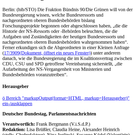
Berlin: (hib/STO) Die Fraktion Bündnis 90/Die Grünen will von der
Bundesregierung wissen, welche Bundesressorts und
nachgeordneten oberen Bundesbehörden bislang
Forschungsprojekte begonnen oder abgeschlossen haben, „die die
Historie der NS-Ressorts oder -Behörden beleuchten, die die
Aufgaben und Zuständigkeiten der heutigen Bundesressorts und
nachgeordneten oberen Bundesbehörden wahrgenommen haben“.
Ferner erkundigen sich die Abgeordneten in einer Kleinen Anfrage
(
17/3909
(Dokument, öffnet ein neues Fenster)
) unter anderem
danach, wie die Bundesregierung die im Koalitionsvertrag zwischen
CDU, CSU und SPD getroffene Vereinbarung sicherstellt, „die
Aufarbeitung der NS-Vergangenheit von Ministerien und
Bundesbehörden voranzutreiben“.
Herausgeber
ö
Bereich "markupOutput(format=HTML, markup=Herausgeber)"
ein-/ausklappen
Deutscher Bundestag, Parlamentsnachrichten
Verantwortlich:
Frank Bergmann (V.i.S.d.P.)
Redaktion:
Lisa Brüßler, Claudia Heine, Alexander Heinrich
(stellv. Chefredakteur), Nina Jeglinski,
Susanne Ködel (Volontärin),