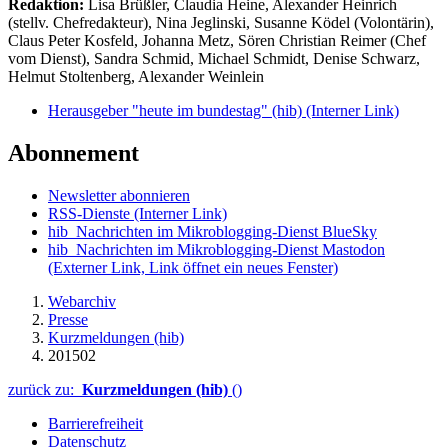
Redaktion:
Lisa Brüßler, Claudia Heine, Alexander Heinrich
(stellv. Chefredakteur), Nina Jeglinski,
Susanne Ködel (Volontärin),
Claus Peter Kosfeld, Johanna Metz, Sören Christian Reimer (Chef
vom Dienst), Sandra Schmid, Michael Schmidt, Denise Schwarz,
Helmut Stoltenberg, Alexander Weinlein
Herausgeber "heute im bundestag" (hib)
(Interner Link)
Abonnement
Newsletter abonnieren
RSS-Dienste
(Interner Link)
hib_Nachrichten im Mikroblogging-Dienst BlueSky
hib_Nachrichten im Mikroblogging-Dienst Mastodon
(Externer Link, Link öffnet ein neues Fenster)
Webarchiv
Presse
Kurzmeldungen (hib)
201502
zurück zu:
Kurzmeldungen (hib)
()
Barrierefreiheit
Datenschutz