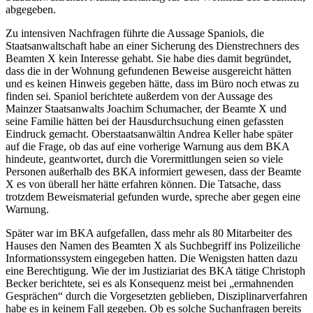
abgegeben.
Zu intensiven Nachfragen führte die Aussage Spaniols, die
Staatsanwaltschaft habe an einer Sicherung des Dienstrechners des
Beamten X kein Interesse gehabt. Sie habe dies damit begründet,
dass die in der Wohnung gefundenen Beweise ausgereicht hätten
und es keinen Hinweis gegeben hätte, dass im Büro noch etwas zu
finden sei. Spaniol berichtete außerdem von der Aussage des
Mainzer Staatsanwalts Joachim Schumacher, der Beamte X und
seine Familie hätten bei der Hausdurchsuchung einen gefassten
Eindruck gemacht. Oberstaatsanwältin Andrea Keller habe später
auf die Frage, ob das auf eine vorherige Warnung aus dem BKA
hindeute, geantwortet, durch die Vorermittlungen seien so viele
Personen außerhalb des BKA informiert gewesen, dass der Beamte
X es von überall her hätte erfahren können. Die Tatsache, dass
trotzdem Beweismaterial gefunden wurde, spreche aber gegen eine
Warnung.
Später war im BKA aufgefallen, dass mehr als 80 Mitarbeiter des
Hauses den Namen des Beamten X als Suchbegriff ins Polizeiliche
Informationssystem eingegeben hatten. Die Wenigsten hatten dazu
eine Berechtigung. Wie der im Justiziariat des BKA tätige Christoph
Becker berichtete, sei es als Konsequenz meist bei „ermahnenden
Gesprächen“ durch die Vorgesetzten geblieben, Disziplinarverfahren
habe es in keinem Fall gegeben. Ob es solche Suchanfragen bereits