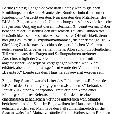
Berlin: (hib/pst) Lange vor Sebastian Edathy war im gleichen
Ermittlungskomplex ein Beamter des Bundeskriminalamts unter
Kinderporno-Verdacht geraten. Nun mussten drei Mitarbeiter des
BKA als Zeugen vor dem 2. Untersuchungsausschuss viele kritische
Fragen zum Umgang mit diesem „Beamten X“ beantworten. Dabei
behandelte der Ausschuss den kritischsten Teil aus Gründen des
Persönlichkeitsschutzes unter Ausschluss der Öffentlichkeit, denn
hier ging es um die Disziplinarmaßnahmen, die der damalige BKA-
Chef Jörg Ziercke nach Abschluss des gerichtlichen Verfahrens
gegen seinen Mitarbeiter verhängt hatte. Aber schon im öffentlichen
Teil wurden aus den Fragen und Stellungnahmen mehrerer
Ausschussmitglieder Zweifel deutlich, ob hier immer mit
angemessener Konsequenz vorgegangen worden war. Nicht
erhärtet, aber auch nicht ausgeräumt wurde der Verdacht, der
„Beamte X“ könnte aus dem Haus heraus gewarnt worden sein.
Zeuge Jörg Spaniol war als Leiter des Geheimschutz-Referats des
BKA mit den Ermittlungen gegen den „Beamten X“ betraut, seit im
Januar 2012 einer Kinderporno-Ermittlerin der Name einer
Führungskraft ihres Referats auf einer Kundenliste eines
einschlägigen kanadischen Vertriebs aufgefallen war. Spaniol
berichtete, dass die Zahl der Eingeweihten im Hause sehr klein
gehalten worden sei. Man habe den Fall schnellstmöglich an die
Staatsanwaltschaft Mainz, zuständig für den Wohnsitz des Beamten,