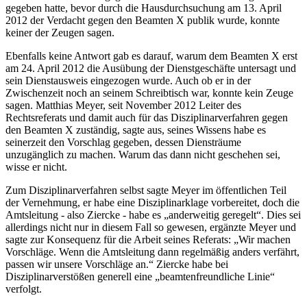
gegeben hatte, bevor durch die Hausdurchsuchung am 13. April
2012 der Verdacht gegen den Beamten X publik wurde, konnte
keiner der Zeugen sagen.
Ebenfalls keine Antwort gab es darauf, warum dem Beamten X erst
am 24. April 2012 die Ausübung der Dienstgeschäfte untersagt und
sein Dienstausweis eingezogen wurde. Auch ob er in der
Zwischenzeit noch an seinem Schreibtisch war, konnte kein Zeuge
sagen. Matthias Meyer, seit November 2012 Leiter des
Rechtsreferats und damit auch für das Disziplinarverfahren gegen
den Beamten X zuständig, sagte aus, seines Wissens habe es
seinerzeit den Vorschlag gegeben, dessen Diensträume
unzugänglich zu machen. Warum das dann nicht geschehen sei,
wisse er nicht.
Zum Disziplinarverfahren selbst sagte Meyer im öffentlichen Teil
der Vernehmung, er habe eine Disziplinarklage vorbereitet, doch die
Amtsleitung - also Ziercke - habe es „anderweitig geregelt“. Dies sei
allerdings nicht nur in diesem Fall so gewesen, ergänzte Meyer und
sagte zur Konsequenz für die Arbeit seines Referats: „Wir machen
Vorschläge. Wenn die Amtsleitung dann regelmäßig anders verfährt,
passen wir unsere Vorschläge an.“ Ziercke habe bei
Disziplinarverstößen generell eine „beamtenfreundliche Linie“
verfolgt.