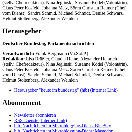
(stellv. Chefredakteur), Nina Jeglinski,
Susanne Ködel (Volontärin),
Claus Peter Kosfeld, Johanna Metz, Sören Christian Reimer (Chef
vom Dienst), Sandra Schmid, Michael Schmidt, Denise Schwarz,
Helmut Stoltenberg, Alexander Weinlein
Herausgeber
Deutscher Bundestag, Parlamentsnachrichten
Verantwortlich:
Frank Bergmann (V.i.S.d.P.)
Redaktion:
Lisa Brüßler, Claudia Heine, Alexander Heinrich
(stellv. Chefredakteur), Nina Jeglinski,
Susanne Ködel (Volontärin),
Claus Peter Kosfeld, Johanna Metz, Sören Christian Reimer (Chef
vom Dienst), Sandra Schmid, Michael Schmidt, Denise Schwarz,
Helmut Stoltenberg, Alexander Weinlein
Herausgeber "heute im bundestag" (hib)
(Interner Link)
Abonnement
Newsletter abonnieren
RSS-Dienste
(Interner Link)
hib_Nachrichten im Mikroblogging-Dienst BlueSky
hib_Nachrichten im Mikroblogging-Dienst Mastodon