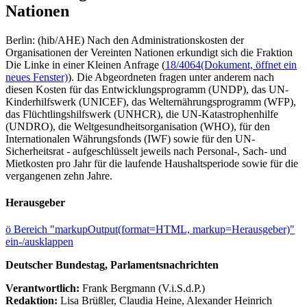
Nationen
Berlin: (hib/AHE) Nach den Administrationskosten der
Organisationen der Vereinten Nationen erkundigt sich die Fraktion
Die Linke in einer Kleinen Anfrage (
18/4064
(Dokument, öffnet ein
neues Fenster)
). Die Abgeordneten fragen unter anderem nach
diesen Kosten für das Entwicklungsprogramm (UNDP), das UN-
Kinderhilfswerk (UNICEF), das Welternährungsprogramm (WFP),
das Flüchtlingshilfswerk (UNHCR), die UN-Katastrophenhilfe
(UNDRO), die Weltgesundheitsorganisation (WHO), für den
Internationalen Währungsfonds (IWF) sowie für den UN-
Sicherheitsrat - aufgeschlüsselt jeweils nach Personal-, Sach- und
Mietkosten pro Jahr für die laufende Haushaltsperiode sowie für die
vergangenen zehn Jahre.
Herausgeber
ö
Bereich "markupOutput(format=HTML, markup=Herausgeber)"
ein-/ausklappen
Deutscher Bundestag, Parlamentsnachrichten
Verantwortlich:
Frank Bergmann (V.i.S.d.P.)
Redaktion:
Lisa Brüßler, Claudia Heine, Alexander Heinrich