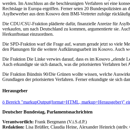
werden. Im Anschluss an die beschleunigten Verfahren sei eine ko
Rechtslage in Europa ergriffen. Ferner seien 20 Bundespolizisten an
Asylbewerber aus dem Kosovo dem BMI-Vertreter zufolge rückläufig.
Die CDU/CSU-Fraktion plädierte dafür, finanzielle Anreize für Asyl
verkaufen, um nach Deutschland zu kommen, argumentierte sie. Auch 
Herkunftsstaat einzuordnen.
Die SPD-Fraktion warf die Frage auf, warum gerade jetzt so viele M
den Planungen für die weitere Aufklärungsarbeit im Kosovo. Auch woll
Die Fraktion Die Linke verwies darauf, dass es im Kosovo „elende L
Auch erkundigte sie sich danach, was die priorisierten Verfahren be
Die Fraktion Bündnis 90/Die Grünen wollte wissen, welche Auswirkunge
Grundlagen der priorisierten Verfahren. Ferner erkundigte sie sich d
Herausgeber
ö
Bereich "markupOutput(format=HTML, markup=Herausgeber)" ein
Deutscher Bundestag, Parlamentsnachrichten
Verantwortlich:
Frank Bergmann (V.i.S.d.P.)
Redaktion:
Lisa Brüßler, Claudia Heine, Alexander Heinrich (stellv.