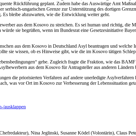
nsequente Rückführung geplant. Zudem habe das Auswärtige Amt Maßna
 der serbisch-ungarischen Grenze zur Unterstützung des dortigen Grenzm
 Es bleibe abzuwarten, wie die Entwicklung weiter geht.
bewerber aus dem Kosovo zu streichen. Es sei human und richtig, die
würde sie begrüßen, wenn im Bundesrat eine Gesetzesinitiative Bayerns
enschen aus dem Kosovo in Deutschland Asyl beantragen und welche Int
te sie wissen, ob es Hinweise gibt, wie die im Kosovo tätigen Schlepp
ebensbedingungen“ gebe. Zugleich fragte die Fraktion, wie das BAMF 
i Asylbewerbern aus dem Kosovo für Antragsteller aus anderen Ländern 
n die priorisierten Verfahren auf andere unerledigte Asylverfahren ha
anach, was vor Ort im Kosovo zur Verbesserung der Lebenssituation get
-/ausklappen
 Chefredakteur), Nina Jeglinski,
Susanne Ködel (Volontärin),
Claus Pet