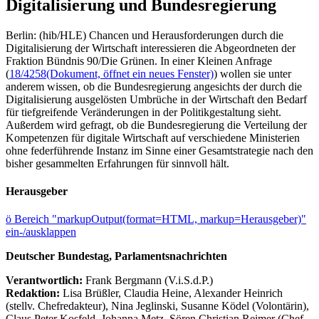
Digitalisierung und Bundesregierung
Berlin: (hib/HLE) Chancen und Herausforderungen durch die
Digitalisierung der Wirtschaft interessieren die Abgeordneten der
Fraktion Bündnis 90/Die Grünen. In einer Kleinen Anfrage
(
18/4258
(Dokument, öffnet ein neues Fenster)
) wollen sie unter
anderem wissen, ob die Bundesregierung angesichts der durch die
Digitalisierung ausgelösten Umbrüche in der Wirtschaft den Bedarf
für tiefgreifende Veränderungen in der Politikgestaltung sieht.
Außerdem wird gefragt, ob die Bundesregierung die Verteilung der
Kompetenzen für digitale Wirtschaft auf verschiedene Ministerien
ohne federführende Instanz im Sinne einer Gesamtstrategie nach den
bisher gesammelten Erfahrungen für sinnvoll hält.
Herausgeber
ö
Bereich "markupOutput(format=HTML, markup=Herausgeber)"
ein-/ausklappen
Deutscher Bundestag, Parlamentsnachrichten
Verantwortlich:
Frank Bergmann (V.i.S.d.P.)
Redaktion:
Lisa Brüßler, Claudia Heine, Alexander Heinrich
(stellv. Chefredakteur), Nina Jeglinski,
Susanne Ködel (Volontärin),
Claus Peter Kosfeld, Johanna Metz, Sören Christian Reimer (Chef