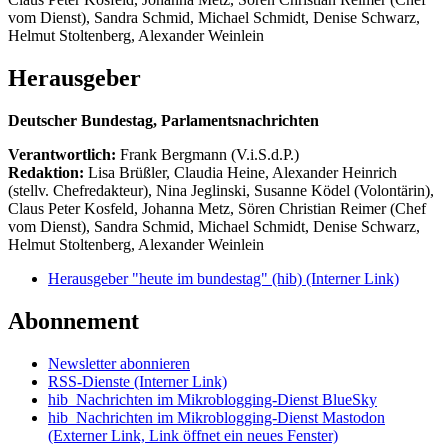
vom Dienst), Sandra Schmid, Michael Schmidt, Denise Schwarz,
Helmut Stoltenberg, Alexander Weinlein
Herausgeber
Deutscher Bundestag, Parlamentsnachrichten
Verantwortlich:
Frank Bergmann (V.i.S.d.P.)
Redaktion:
Lisa Brüßler, Claudia Heine, Alexander Heinrich
(stellv. Chefredakteur), Nina Jeglinski,
Susanne Ködel (Volontärin),
Claus Peter Kosfeld, Johanna Metz, Sören Christian Reimer (Chef
vom Dienst), Sandra Schmid, Michael Schmidt, Denise Schwarz,
Helmut Stoltenberg, Alexander Weinlein
Herausgeber "heute im bundestag" (hib)
(Interner Link)
Abonnement
Newsletter abonnieren
RSS-Dienste
(Interner Link)
hib_Nachrichten im Mikroblogging-Dienst BlueSky
hib_Nachrichten im Mikroblogging-Dienst Mastodon
(Externer Link, Link öffnet ein neues Fenster)