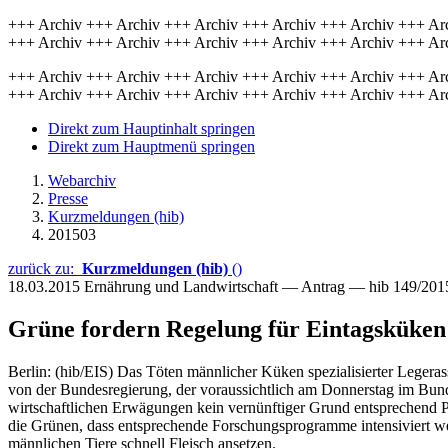
+++ Archiv +++ Archiv +++ Archiv +++ Archiv +++ Archiv +++ Ar
+++ Archiv +++ Archiv +++ Archiv +++ Archiv +++ Archiv +++ Ar
+++ Archiv +++ Archiv +++ Archiv +++ Archiv +++ Archiv +++ Ar
+++ Archiv +++ Archiv +++ Archiv +++ Archiv +++ Archiv +++ Ar
Direkt zum Hauptinhalt springen
Direkt zum Hauptmenü springen
Webarchiv
Presse
Kurzmeldungen (hib)
201503
zurück zu:
Kurzmeldungen (hib)
()
18.03.2015
Ernährung und Landwirtschaft — Antrag — hib 149/201
Grüne fordern Regelung für Eintagsküken
Berlin: (hib/EIS) Das Töten männlicher Küken spezialisierter Legera
von der Bundesregierung, der voraussichtlich am Donnerstag im Bundes
wirtschaftlichen Erwägungen kein vernünftiger Grund entsprechend Pa
die Grünen, dass entsprechende Forschungsprogramme intensiviert we
männlichen Tiere schnell Fleisch ansetzen.