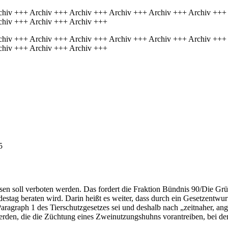
chiv +++ Archiv +++ Archiv +++ Archiv +++ Archiv +++ Archiv +++
chiv +++ Archiv +++ Archiv +++
chiv +++ Archiv +++ Archiv +++ Archiv +++ Archiv +++ Archiv +++
chiv +++ Archiv +++ Archiv +++
5
ssen soll verboten werden. Das fordert die Fraktion Bündnis 90/Die Gr
tag beraten wird. Darin heißt es weiter, dass durch ein Gesetzentwurf
ragraph 1 des Tierschutzgesetzes sei und deshalb nach „zeitnaher, an
rden, die die Züchtung eines Zweinutzungshuhns vorantreiben, bei dem