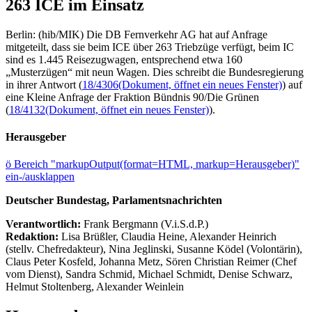
263 ICE im Einsatz
Berlin: (hib/MIK) Die DB Fernverkehr AG hat auf Anfrage
mitgeteilt, dass sie beim ICE über 263 Triebzüge verfügt, beim IC
sind es 1.445 Reisezugwagen, entsprechend etwa 160
„Musterzügen“ mit neun Wagen. Dies schreibt die Bundesregierung
in ihrer Antwort (
18/4306
(Dokument, öffnet ein neues Fenster)
) auf
eine Kleine Anfrage der Fraktion Bündnis 90/Die Grünen
(
18/4132
(Dokument, öffnet ein neues Fenster)
).
Herausgeber
ö
Bereich "markupOutput(format=HTML, markup=Herausgeber)"
ein-/ausklappen
Deutscher Bundestag, Parlamentsnachrichten
Verantwortlich:
Frank Bergmann (V.i.S.d.P.)
Redaktion:
Lisa Brüßler, Claudia Heine, Alexander Heinrich
(stellv. Chefredakteur), Nina Jeglinski,
Susanne Ködel (Volontärin),
Claus Peter Kosfeld, Johanna Metz, Sören Christian Reimer (Chef
vom Dienst), Sandra Schmid, Michael Schmidt, Denise Schwarz,
Helmut Stoltenberg, Alexander Weinlein