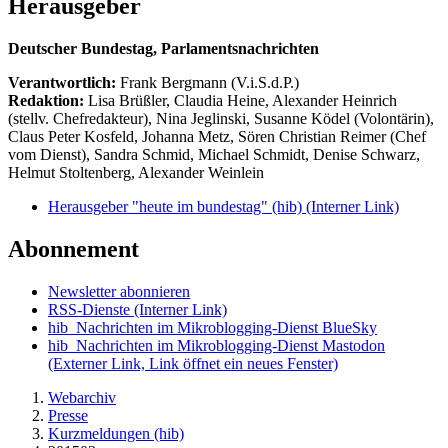
Herausgeber
Deutscher Bundestag, Parlamentsnachrichten
Verantwortlich:
Frank Bergmann (V.i.S.d.P.)
Redaktion:
Lisa Brüßler, Claudia Heine, Alexander Heinrich
(stellv. Chefredakteur), Nina Jeglinski,
Susanne Ködel (Volontärin),
Claus Peter Kosfeld, Johanna Metz, Sören Christian Reimer (Chef
vom Dienst), Sandra Schmid, Michael Schmidt, Denise Schwarz,
Helmut Stoltenberg, Alexander Weinlein
Herausgeber "heute im bundestag" (hib)
(Interner Link)
Abonnement
Newsletter abonnieren
RSS-Dienste
(Interner Link)
hib_Nachrichten im Mikroblogging-Dienst BlueSky
hib_Nachrichten im Mikroblogging-Dienst Mastodon
(Externer Link, Link öffnet ein neues Fenster)
Webarchiv
Presse
Kurzmeldungen (hib)