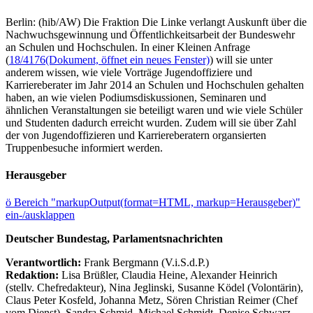
Berlin: (hib/AW) Die Fraktion Die Linke verlangt Auskunft über die
Nachwuchsgewinnung und Öffentlichkeitsarbeit der Bundeswehr
an Schulen und Hochschulen. In einer Kleinen Anfrage
(
18/4176
(Dokument, öffnet ein neues Fenster)
) will sie unter
anderem wissen, wie viele Vorträge Jugendoffiziere und
Karriereberater im Jahr 2014 an Schulen und Hochschulen gehalten
haben, an wie vielen Podiumsdiskussionen, Seminaren und
ähnlichen Veranstaltungen sie beteiligt waren und wie viele Schüler
und Studenten dadurch erreicht wurden. Zudem will sie über Zahl
der von Jugendoffizieren und Karriereberatern organsierten
Truppenbesuche informiert werden.
Herausgeber
ö
Bereich "markupOutput(format=HTML, markup=Herausgeber)"
ein-/ausklappen
Deutscher Bundestag, Parlamentsnachrichten
Verantwortlich:
Frank Bergmann (V.i.S.d.P.)
Redaktion:
Lisa Brüßler, Claudia Heine, Alexander Heinrich
(stellv. Chefredakteur), Nina Jeglinski,
Susanne Ködel (Volontärin),
Claus Peter Kosfeld, Johanna Metz, Sören Christian Reimer (Chef
vom Dienst), Sandra Schmid, Michael Schmidt, Denise Schwarz,