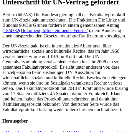
Unterschrift für UN-Vertrag gefordert
Berlin: (hib/AS) Die Bundesregierung soll das Fakultativprotokoll
zum UN-Sozialpakt unterzeichnen. Die Fraktionen Die Linke und
Bündnis 90/Die Grünen fordern in einem gemeinsamen Antrag
(
18/4332
(Dokument, öffnet ein neues Fenster)
), dem Bundestag
einen entsprechenden Gesetzentwurf zur Ratifizierung vorzulegen.
Der UN-Sozialpakt ist ein internationales Abkommen über
wirtschaftliche, soziale und kulturelle Rechte, das im Jahr 1966
verabschiedet wurde und 1976 in Kraft trat. Die UN-
Generalversammlung verabschiedete dazu im Jahr 2008 ein so
genanntes Fakultativprotokoll. Es sieht unter anderem vor, dass
Einzelpersonen beim zuständigen UN-Ausschuss für
wirtschaftliche, soziale und kulturelle Rechte Beschwerde einlegen
können, wenn sie ihre im Sozialpakt verankerten Rechte verletzt
sehen. Das Fakultativprotokoll trat 2013 in Kraft und wurde bislang
von 17 Staaten ratifiziert. 45 Staaten, darunter Frankreich, Irland
und Italien, haben das Protokoll unterschrieben und damit ihre
Ratifizierungsabsicht bekundet. Von deutscher Seite wurde das
Fakultativprotokoll bislang weder unterschrieben noch ratifiziert.
Herausgeber