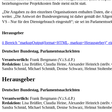
beziehungsweise Projektkosten finde meist nicht statt.
„Die Angaben zu den einzelnen Organisationen enthalten Daten, die die
weiter. „Die Antwort der Bundesregierung ist daher gemäß der Allge
VS - Nur für den Dienstgebrauch eingestuft“; sie sei im Parlaments
Herausgeber
ö
Bereich "markupOutput(format=HTML, markup=Herausgeber)" ein
Deutscher Bundestag, Parlamentsnachrichten
Verantwortlich:
Frank Bergmann (V.i.S.d.P.)
Redaktion:
Lisa Brüßler, Claudia Heine, Alexander Heinrich (stellv.
Sandra Schmid, Michael Schmidt, Denise Schwarz, Helmut Stoltenbe
Herausgeber
Deutscher Bundestag, Parlamentsnachrichten
Verantwortlich:
Frank Bergmann (V.i.S.d.P.)
Redaktion:
Lisa Brüßler, Claudia Heine, Alexander Heinrich (stellv.
Sandra Schmid, Michael Schmidt, Denise Schwarz, Helmut Stoltenbe