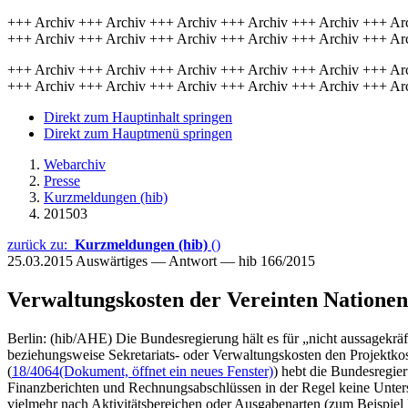
+++ Archiv +++ Archiv +++ Archiv +++ Archiv +++ Archiv +++ Ar
+++ Archiv +++ Archiv +++ Archiv +++ Archiv +++ Archiv +++ Ar
+++ Archiv +++ Archiv +++ Archiv +++ Archiv +++ Archiv +++ Ar
+++ Archiv +++ Archiv +++ Archiv +++ Archiv +++ Archiv +++ Ar
Direkt zum Hauptinhalt springen
Direkt zum Hauptmenü springen
Webarchiv
Presse
Kurzmeldungen (hib)
201503
zurück zu:
Kurzmeldungen (hib)
()
25.03.2015
Auswärtiges — Antwort — hib 166/2015
Verwaltungskosten der Vereinten Nationen
Berlin: (hib/AHE) Die Bundesregierung hält es für „nicht aussagekrä
beziehungsweise Sekretariats- oder Verwaltungskosten den Projektkos
(
18/4064
(Dokument, öffnet ein neues Fenster)
) hebt die Bundesregie
Finanzberichten und Rechnungsabschlüssen in der Regel keine Unters
vielmehr nach Aktivitätsbereichen oder Ausgabenarten (zum Beispiel