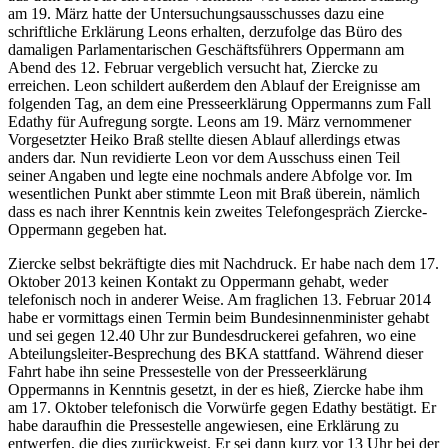
am 19. März hatte der Untersuchungsausschusses dazu eine
schriftliche Erklärung Leons erhalten, derzufolge das Büro des
damaligen Parlamentarischen Geschäftsführers Oppermann am
Abend des 12. Februar vergeblich versucht hat, Ziercke zu
erreichen. Leon schildert außerdem den Ablauf der Ereignisse am
folgenden Tag, an dem eine Presseerklärung Oppermanns zum Fall
Edathy für Aufregung sorgte. Leons am 19. März vernommener
Vorgesetzter Heiko Braß stellte diesen Ablauf allerdings etwas
anders dar. Nun revidierte Leon vor dem Ausschuss einen Teil
seiner Angaben und legte eine nochmals andere Abfolge vor. Im
wesentlichen Punkt aber stimmte Leon mit Braß überein, nämlich
dass es nach ihrer Kenntnis kein zweites Telefongespräch Ziercke-
Oppermann gegeben hat.
Ziercke selbst bekräftigte dies mit Nachdruck. Er habe nach dem 17.
Oktober 2013 keinen Kontakt zu Oppermann gehabt, weder
telefonisch noch in anderer Weise. Am fraglichen 13. Februar 2014
habe er vormittags einen Termin beim Bundesinnenminister gehabt
und sei gegen 12.40 Uhr zur Bundesdruckerei gefahren, wo eine
Abteilungsleiter-Besprechung des BKA stattfand. Während dieser
Fahrt habe ihn seine Pressestelle von der Presseerklärung
Oppermanns in Kenntnis gesetzt, in der es hieß, Ziercke habe ihm
am 17. Oktober telefonisch die Vorwürfe gegen Edathy bestätigt. Er
habe daraufhin die Pressestelle angewiesen, eine Erklärung zu
entwerfen, die dies zurückweist. Er sei dann kurz vor 13 Uhr bei der