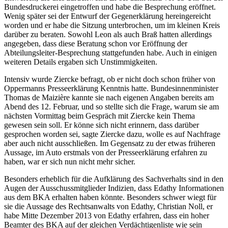
Bundesdruckerei eingetroffen und habe die Besprechung eröffnet.
Wenig später sei der Entwurf der Gegenerklärung hereingereicht
worden und er habe die Sitzung unterbrochen, um im kleinen Kreis
darüber zu beraten. Sowohl Leon als auch Braß hatten allerdings
angegeben, dass diese Beratung schon vor Eröffnung der
Abteilungsleiter-Besprechung stattgefunden habe. Auch in einigen
weiteren Details ergaben sich Unstimmigkeiten.
Intensiv wurde Ziercke befragt, ob er nicht doch schon früher von
Oppermanns Presseerklärung Kenntnis hatte. Bundesinnenminister
Thomas de Maizière kannte sie nach eigenen Angaben bereits am
Abend des 12. Februar, und so stellte sich die Frage, warum sie am
nächsten Vormittag beim Gespräch mit Ziercke kein Thema
gewesen sein soll. Er könne sich nicht erinnern, dass darüber
gesprochen worden sei, sagte Ziercke dazu, wolle es auf Nachfrage
aber auch nicht ausschließen. Im Gegensatz zu der etwas früheren
Aussage, im Auto erstmals von der Presseerklärung erfahren zu
haben, war er sich nun nicht mehr sicher.
Besonders erheblich für die Aufklärung des Sachverhalts sind in den
Augen der Ausschussmitglieder Indizien, dass Edathy Informationen
aus dem BKA erhalten haben könnte. Besonders schwer wiegt für
sie die Aussage des Rechtsanwalts von Edathy, Christian Noll, er
habe Mitte Dezember 2013 von Edathy erfahren, dass ein hoher
Beamter des BKA auf der gleichen Verdächtigenliste wie sein