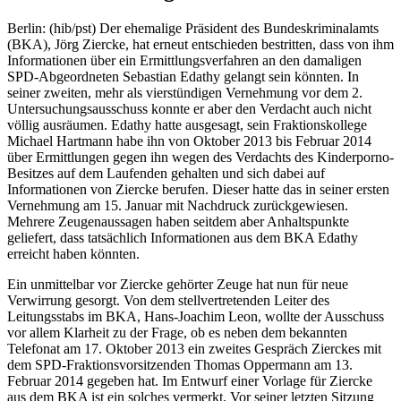
Berlin: (hib/pst) Der ehemalige Präsident des Bundeskriminalamts
(BKA), Jörg Ziercke, hat erneut entschieden bestritten, dass von ihm
Informationen über ein Ermittlungsverfahren an den damaligen
SPD-Abgeordneten Sebastian Edathy gelangt sein könnten. In
seiner zweiten, mehr als vierstündigen Vernehmung vor dem 2.
Untersuchungsausschuss konnte er aber den Verdacht auch nicht
völlig ausräumen. Edathy hatte ausgesagt, sein Fraktionskollege
Michael Hartmann habe ihn von Oktober 2013 bis Februar 2014
über Ermittlungen gegen ihn wegen des Verdachts des Kinderporno-
Besitzes auf dem Laufenden gehalten und sich dabei auf
Informationen von Ziercke berufen. Dieser hatte das in seiner ersten
Vernehmung am 15. Januar mit Nachdruck zurückgewiesen.
Mehrere Zeugenaussagen haben seitdem aber Anhaltspunkte
geliefert, dass tatsächlich Informationen aus dem BKA Edathy
erreicht haben könnten.
Ein unmittelbar vor Ziercke gehörter Zeuge hat nun für neue
Verwirrung gesorgt. Von dem stellvertretenden Leiter des
Leitungsstabs im BKA, Hans-Joachim Leon, wollte der Ausschuss
vor allem Klarheit zu der Frage, ob es neben dem bekannten
Telefonat am 17. Oktober 2013 ein zweites Gespräch Zierckes mit
dem SPD-Fraktionsvorsitzenden Thomas Oppermann am 13.
Februar 2014 gegeben hat. Im Entwurf einer Vorlage für Ziercke
aus dem BKA ist ein solches vermerkt. Vor seiner letzten Sitzung