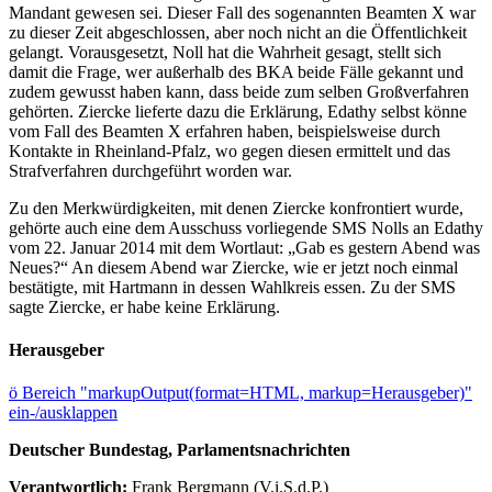
Mandant gewesen sei. Dieser Fall des sogenannten Beamten X war
zu dieser Zeit abgeschlossen, aber noch nicht an die Öffentlichkeit
gelangt. Vorausgesetzt, Noll hat die Wahrheit gesagt, stellt sich
damit die Frage, wer außerhalb des BKA beide Fälle gekannt und
zudem gewusst haben kann, dass beide zum selben Großverfahren
gehörten. Ziercke lieferte dazu die Erklärung, Edathy selbst könne
vom Fall des Beamten X erfahren haben, beispielsweise durch
Kontakte in Rheinland-Pfalz, wo gegen diesen ermittelt und das
Strafverfahren durchgeführt worden war.
Zu den Merkwürdigkeiten, mit denen Ziercke konfrontiert wurde,
gehörte auch eine dem Ausschuss vorliegende SMS Nolls an Edathy
vom 22. Januar 2014 mit dem Wortlaut: „Gab es gestern Abend was
Neues?“ An diesem Abend war Ziercke, wie er jetzt noch einmal
bestätigte, mit Hartmann in dessen Wahlkreis essen. Zu der SMS
sagte Ziercke, er habe keine Erklärung.
Herausgeber
ö
Bereich "markupOutput(format=HTML, markup=Herausgeber)"
ein-/ausklappen
Deutscher Bundestag, Parlamentsnachrichten
Verantwortlich:
Frank Bergmann (V.i.S.d.P.)