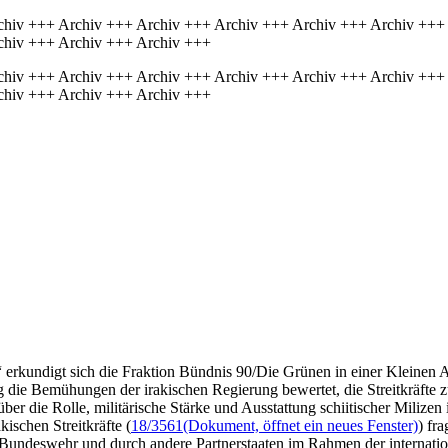
chiv +++ Archiv +++ Archiv +++ Archiv +++ Archiv +++ Archiv +++
chiv +++ Archiv +++ Archiv +++
chiv +++ Archiv +++ Archiv +++ Archiv +++ Archiv +++ Archiv +++
chiv +++ Archiv +++ Archiv +++
erkundigt sich die Fraktion Bündnis 90/Die Grünen in einer Kleinen A
die Bemühungen der irakischen Regierung bewertet, die Streitkräfte zu
 die Rolle, militärische Stärke und Ausstattung schiitischer Milizen 
ischen Streitkräfte (
18/3561
(Dokument, öffnet ein neues Fenster)
) fr
Bundeswehr und durch andere Partnerstaaten im Rahmen der internatio