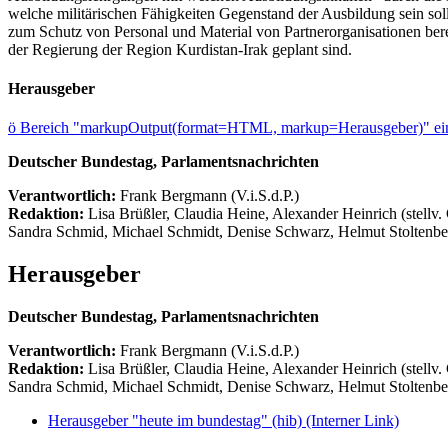
welche militärischen Fähigkeiten Gegenstand der Ausbildung sein so
zum Schutz von Personal und Material von Partnerorganisationen bere
der Regierung der Region Kurdistan-Irak geplant sind.
Herausgeber
ö
Bereich "markupOutput(format=HTML, markup=Herausgeber)" ein
Deutscher Bundestag, Parlamentsnachrichten
Verantwortlich:
Frank Bergmann (V.i.S.d.P.)
Redaktion:
Lisa Brüßler, Claudia Heine, Alexander Heinrich (stellv.
Sandra Schmid, Michael Schmidt, Denise Schwarz, Helmut Stoltenbe
Herausgeber
Deutscher Bundestag, Parlamentsnachrichten
Verantwortlich:
Frank Bergmann (V.i.S.d.P.)
Redaktion:
Lisa Brüßler, Claudia Heine, Alexander Heinrich (stellv.
Sandra Schmid, Michael Schmidt, Denise Schwarz, Helmut Stoltenbe
Herausgeber "heute im bundestag" (hib)
(Interner Link)