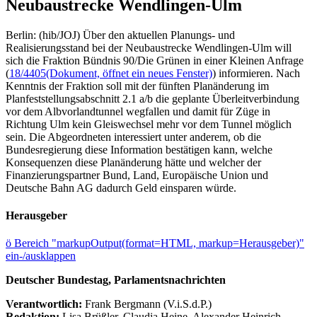
Neubaustrecke Wendlingen-Ulm
Berlin: (hib/JOJ) Über den aktuellen Planungs- und
Realisierungsstand bei der Neubaustrecke Wendlingen-Ulm will
sich die Fraktion Bündnis 90/Die Grünen in einer Kleinen Anfrage
(
18/4405
(Dokument, öffnet ein neues Fenster)
) informieren. Nach
Kenntnis der Fraktion soll mit der fünften Planänderung im
Planfeststellungsabschnitt 2.1 a/b die geplante Überleitverbindung
vor dem Albvorlandtunnel wegfallen und damit für Züge in
Richtung Ulm kein Gleiswechsel mehr vor dem Tunnel möglich
sein. Die Abgeordneten interessiert unter anderem, ob die
Bundesregierung diese Information bestätigen kann, welche
Konsequenzen diese Planänderung hätte und welcher der
Finanzierungspartner Bund, Land, Europäische Union und
Deutsche Bahn AG dadurch Geld einsparen würde.
Herausgeber
ö
Bereich "markupOutput(format=HTML, markup=Herausgeber)"
ein-/ausklappen
Deutscher Bundestag, Parlamentsnachrichten
Verantwortlich:
Frank Bergmann (V.i.S.d.P.)
Redaktion:
Lisa Brüßler, Claudia Heine, Alexander Heinrich