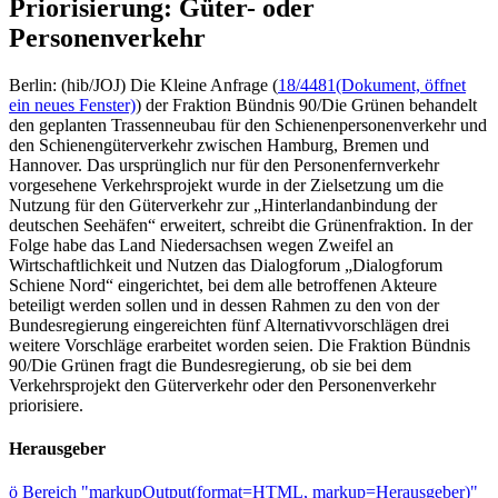
Priorisierung: Güter- oder
Personenverkehr
Berlin: (hib/JOJ) Die Kleine Anfrage (
18/4481
(Dokument, öffnet
ein neues Fenster)
) der Fraktion Bündnis 90/Die Grünen behandelt
den geplanten Trassenneubau für den Schienenpersonenverkehr und
den Schienengüterverkehr zwischen Hamburg, Bremen und
Hannover. Das ursprünglich nur für den Personenfernverkehr
vorgesehene Verkehrsprojekt wurde in der Zielsetzung um die
Nutzung für den Güterverkehr zur „Hinterlandanbindung der
deutschen Seehäfen“ erweitert, schreibt die Grünenfraktion. In der
Folge habe das Land Niedersachsen wegen Zweifel an
Wirtschaftlichkeit und Nutzen das Dialogforum „Dialogforum
Schiene Nord“ eingerichtet, bei dem alle betroffenen Akteure
beteiligt werden sollen und in dessen Rahmen zu den von der
Bundesregierung eingereichten fünf Alternativvorschlägen drei
weitere Vorschläge erarbeitet worden seien. Die Fraktion Bündnis
90/Die Grünen fragt die Bundesregierung, ob sie bei dem
Verkehrsprojekt den Güterverkehr oder den Personenverkehr
priorisiere.
Herausgeber
ö
Bereich "markupOutput(format=HTML, markup=Herausgeber)"