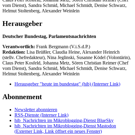
vom Dienst), Sandra Schmid, Michael Schmidt, Denise Schwarz,
Helmut Stoltenberg, Alexander Weinlein
Herausgeber
Deutscher Bundestag, Parlamentsnachrichten
Verantwortlich:
Frank Bergmann (V.i.S.d.P.)
Redaktion:
Lisa Brüßler, Claudia Heine, Alexander Heinrich
(stellv. Chefredakteur), Nina Jeglinski,
Susanne Ködel (Volontärin),
Claus Peter Kosfeld, Johanna Metz, Sören Christian Reimer (Chef
vom Dienst), Sandra Schmid, Michael Schmidt, Denise Schwarz,
Helmut Stoltenberg, Alexander Weinlein
Herausgeber "heute im bundestag" (hib)
(Interner Link)
Abonnement
Newsletter abonnieren
RSS-Dienste
(Interner Link)
hib_Nachrichten im Mikroblogging-Dienst BlueSky
hib_Nachrichten im Mikroblogging-Dienst Mastodon
(Externer Link, Link öffnet ein neues Fenster)