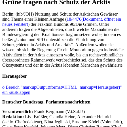
Grüne fragen nach Schutz der Arktis
Berlin: (hib/JOH) Nutzung und Schutz der Arktischen Gewässer
sind Thema einer Kleinen Anfrage (
18/4476
(Dokument, öffnet ein
neues Fenster)
) der Fraktion Bündnis 90/Die Grünen. Unter
anderem fragen die Abgeordneten, durch welche Maßnahmen die
Bundesregierung den Koalitionsvertrag umsetzen wolle, in dem es
heiße: „Union und SPD unterstützen die Einrichtung von
Schutzgebieten in Arktis und Antarktis“. Außerdem wollen sie
wissen, ob sich die Regierung für ein Moratorium gegen industrielle
Aktivitäten in der Arktis einsetzen wolle, bis ein rechtsverbindliches
übergeordnetes Rahmenwerk verabschiedet sei, das den Schutz des
Ökosystems und der in der Arktis lebenden Menschen gewährleiste.
Herausgeber
ö
Bereich "markupOutput(format=HTML, markup=Herausgeber)"
ein-/ausklappen
Deutscher Bundestag, Parlamentsnachrichten
Verantwortlich:
Frank Bergmann (V.i.S.d.P.)
Redaktion:
Lisa Brüßler, Claudia Heine, Alexander Heinrich
(stellv. Chefredakteur), Nina Jeglinski,
Susanne Ködel (Volontärin),
Claus Peter Kosfeld, Johanna Metz, Sören Christian Reimer (Chef