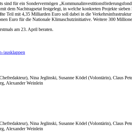
etats sind für ein Sondervermögen „Kommunalinvestitionsförderungs
rd mit dem Nachtragsetat festgelegt, in welche konkreten Projekte sieb
te Teil mit 4,35 Milliarden Euro soll dabei in die Verkehrsinfrastruktur 
ionen Euro für die Nationale Klimaschutzinitiative. Weitere 300 Milli
stmals am 23. April beraten.
-/ausklappen
 Chefredakteur), Nina Jeglinski,
Susanne Ködel (Volontärin),
Claus Pet
rg, Alexander Weinlein
 Chefredakteur), Nina Jeglinski,
Susanne Ködel (Volontärin),
Claus Pet
rg, Alexander Weinlein