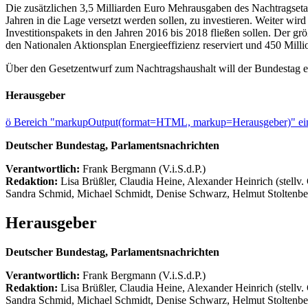
Die zusätzlichen 3,5 Milliarden Euro Mehrausgaben des Nachtrags
Jahren in die Lage versetzt werden sollen, zu investieren. Weiter wi
Investitionspakets in den Jahren 2016 bis 2018 fließen sollen. Der größ
den Nationalen Aktionsplan Energieeffizienz reserviert und 450 Mill
Über den Gesetzentwurf zum Nachtragshaushalt will der Bundestag er
Herausgeber
ö
Bereich "markupOutput(format=HTML, markup=Herausgeber)" ein
Deutscher Bundestag, Parlamentsnachrichten
Verantwortlich:
Frank Bergmann (V.i.S.d.P.)
Redaktion:
Lisa Brüßler, Claudia Heine, Alexander Heinrich (stellv.
Sandra Schmid, Michael Schmidt, Denise Schwarz, Helmut Stoltenbe
Herausgeber
Deutscher Bundestag, Parlamentsnachrichten
Verantwortlich:
Frank Bergmann (V.i.S.d.P.)
Redaktion:
Lisa Brüßler, Claudia Heine, Alexander Heinrich (stellv.
Sandra Schmid, Michael Schmidt, Denise Schwarz, Helmut Stoltenbe