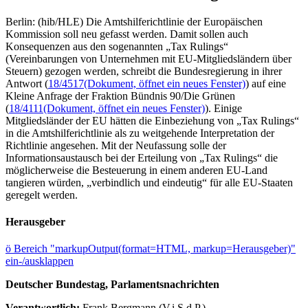
Berlin: (hib/HLE) Die Amtshilferichtlinie der Europäischen
Kommission soll neu gefasst werden. Damit sollen auch
Konsequenzen aus den sogenannten „Tax Rulings“
(Vereinbarungen von Unternehmen mit EU-Mitgliedsländern über
Steuern) gezogen werden, schreibt die Bundesregierung in ihrer
Antwort (
18/4517
(Dokument, öffnet ein neues Fenster)
) auf eine
Kleine Anfrage der Fraktion Bündnis 90/Die Grünen
(
18/4111
(Dokument, öffnet ein neues Fenster)
). Einige
Mitgliedsländer der EU hätten die Einbeziehung von „Tax Rulings“
in die Amtshilferichtlinie als zu weitgehende Interpretation der
Richtlinie angesehen. Mit der Neufassung solle der
Informationsaustausch bei der Erteilung von „Tax Rulings“ die
möglicherweise die Besteuerung in einem anderen EU-Land
tangieren würden, „verbindlich und eindeutig“ für alle EU-Staaten
geregelt werden.
Herausgeber
ö
Bereich "markupOutput(format=HTML, markup=Herausgeber)"
ein-/ausklappen
Deutscher Bundestag, Parlamentsnachrichten
Verantwortlich:
Frank Bergmann (V.i.S.d.P.)