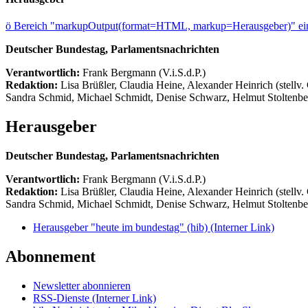
ö
Bereich "markupOutput(format=HTML, markup=Herausgeber)" ein
Deutscher Bundestag, Parlamentsnachrichten
Verantwortlich:
Frank Bergmann (V.i.S.d.P.)
Redaktion:
Lisa Brüßler, Claudia Heine, Alexander Heinrich (stellv.
Sandra Schmid, Michael Schmidt, Denise Schwarz, Helmut Stoltenbe
Herausgeber
Deutscher Bundestag, Parlamentsnachrichten
Verantwortlich:
Frank Bergmann (V.i.S.d.P.)
Redaktion:
Lisa Brüßler, Claudia Heine, Alexander Heinrich (stellv.
Sandra Schmid, Michael Schmidt, Denise Schwarz, Helmut Stoltenbe
Herausgeber "heute im bundestag" (hib)
(Interner Link)
Abonnement
Newsletter abonnieren
RSS-Dienste
(Interner Link)