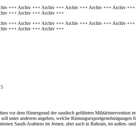
chiv +++ Archiv +++ Archiv +++ Archiv +++ Archiv +++ Archiv +++
chiv +++ Archiv +++ Archiv +++
chiv +++ Archiv +++ Archiv +++ Archiv +++ Archiv +++ Archiv +++
chiv +++ Archiv +++ Archiv +++
15
en vor dem Hintergrund der saudisch geführten Militärintervention im 
 soll unter anderem angeben, welche Rüstungsexportgenehmigungen für
ionen Saudi-Arabiens im Jemen, aber auch in Bahrain, im außen- und si