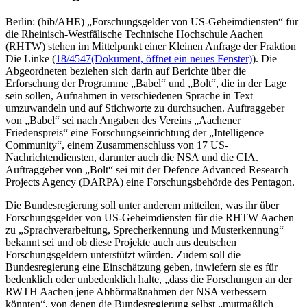
Berlin: (hib/AHE) „Forschungsgelder von US-Geheimdiensten“ für
die Rheinisch-Westfälische Technische Hochschule Aachen
(RHTW) stehen im Mittelpunkt einer Kleinen Anfrage der Fraktion
Die Linke (
18/4547
(Dokument, öffnet ein neues Fenster)
). Die
Abgeordneten beziehen sich darin auf Berichte über die
Erforschung der Programme „Babel“ und „Bolt“, die in der Lage
sein sollen, Aufnahmen in verschiedenen Sprache in Text
umzuwandeln und auf Stichworte zu durchsuchen. Auftraggeber
von „Babel“ sei nach Angaben des Vereins „Aachener
Friedenspreis“ eine Forschungseinrichtung der „Intelligence
Community“, einem Zusammenschluss von 17 US-
Nachrichtendiensten, darunter auch die NSA und die CIA.
Auftraggeber von „Bolt“ sei mit der Defence Advanced Research
Projects Agency (DARPA) eine Forschungsbehörde des Pentagon.
Die Bundesregierung soll unter anderem mitteilen, was ihr über
Forschungsgelder von US-Geheimdiensten für die RHTW Aachen
zu „Sprachverarbeitung, Sprecherkennung und Musterkennung“
bekannt sei und ob diese Projekte auch aus deutschen
Forschungsgeldern unterstützt würden. Zudem soll die
Bundesregierung eine Einschätzung geben, inwiefern sie es für
bedenklich oder unbedenklich halte, „dass die Forschungen an der
RWTH Aachen jene Abhörmaßnahmen der NSA verbessern
könnten“, von denen die Bundesregierung selbst „mutmaßlich