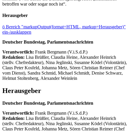
betroffen war oder sogar noch ist“.
Herausgeber
ö
Bereich "markupOutput(format=HTML, markup=Herausgeber)"
ein-/ausklappen
Deutscher Bundestag, Parlamentsnachrichten
Verantwortlich:
Frank Bergmann (V.i.S.d.P.)
Redaktion:
Lisa Brüßler, Claudia Heine, Alexander Heinrich
(stellv. Chefredakteur), Nina Jeglinski,
Susanne Ködel (Volontärin),
Claus Peter Kosfeld, Johanna Metz, Sören Christian Reimer (Chef
vom Dienst), Sandra Schmid, Michael Schmidt, Denise Schwarz,
Helmut Stoltenberg, Alexander Weinlein
Herausgeber
Deutscher Bundestag, Parlamentsnachrichten
Verantwortlich:
Frank Bergmann (V.i.S.d.P.)
Redaktion:
Lisa Brüßler, Claudia Heine, Alexander Heinrich
(stellv. Chefredakteur), Nina Jeglinski,
Susanne Ködel (Volontärin),
Claus Peter Kosfeld, Johanna Metz, Sören Christian Reimer (Chef