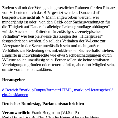
Zudem soll mit der Vorlage ein gesetzlicher Rahmen für den Einsatz
von V-Leuten durch das BfV gesetzt werden. Danach darf
beispielsweise nicht als V-Mann angeworben werden, wer
minderjährig ist oder „von den Geld- oder Sachzuwendungen für
die Tätigkeit auf Dauer als alleinige Lebensgrundlage abhängen“
würde. Auch sollen Kriterien für zulässiges „szenetypisches
Verhalten“ wie beispielsweise das Zeigen des „Hitlergrußes“
festgeschrieben werden. So soll das Verhalten der V-Leute zur
Akzeptanz in der Szene unerlässlich sein und nicht „außer
Verhältnis zur Bedeutung des aufzuklärenden Sachverhalts“ stehen.
Eingriffe in Individualrechte wie etwa Sachbeschädigungen durch
V-Leute sollen unzulässig sein. Ferner sollen sie keine strafbaren
Vereinigungen gründen oder steuern dürfen, aber dort Mitglied sein,
um sie von innen aufzuklären.
Herausgeber
ö
Bereich "markupOutput(format=HTML, markup=Herausgeber)"
ein-/ausklappen
Deutscher Bundestag, Parlamentsnachrichten
Verantwortlich:
Frank Bergmann (V.i.S.d.P.)
Redaktion:
Lisa Brüßler, Claudia Heine, Alexander Heinrich