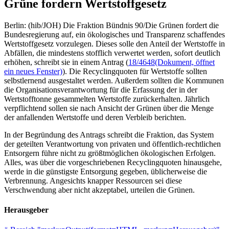
Grüne fordern Wertstoffgesetz
Berlin: (hib/JOH) Die Fraktion Bündnis 90/Die Grünen fordert die
Bundesregierung auf, ein ökologisches und Transparenz schaffendes
Wertstoffgesetz vorzulegen. Dieses solle den Anteil der Wertstoffe in
Abfällen, die mindestens stofflich verwertet werden, sofort deutlich
erhöhen, schreibt sie in einem Antrag (
18/4648
(Dokument, öffnet
ein neues Fenster)
). Die Recyclingquoten für Wertstoffe sollten
selbstlernend ausgestaltet werden. Außerdem sollten die Kommunen
die Organisationsverantwortung für die Erfassung der in der
Wertstofftonne gesammelten Wertstoffe zurückerhalten. Jährlich
verpflichtend sollen sie nach Ansicht der Grünen über die Menge
der anfallenden Wertstoffe und deren Verbleib berichten.
In der Begründung des Antrags schreibt die Fraktion, das System
der geteilten Verantwortung von privaten und öffentlich-rechtlichen
Entsorgern führe nicht zu größtmöglichen ökologischen Erfolgen.
Alles, was über die vorgeschriebenen Recyclingquoten hinausgehe,
werde in die günstigste Entsorgung gegeben, üblicherweise die
Verbrennung. Angesichts knapper Ressourcen sei diese
Verschwendung aber nicht akzeptabel, urteilen die Grünen.
Herausgeber