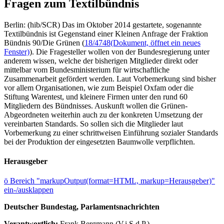
Fragen zum Textilbündnis
Berlin: (hib/SCR) Das im Oktober 2014 gestartete, sogenannte
Textilbündnis ist Gegenstand einer Kleinen Anfrage der Fraktion
Bündnis 90/Die Grünen (
18/4748
(Dokument, öffnet ein neues
Fenster)
). Die Fragesteller wollen von der Bundesregierung unter
anderem wissen, welche der bisherigen Mitglieder direkt oder
mittelbar vom Bundesministerium für wirtschaftliche
Zusammenarbeit gefördert werden. Laut Vorbemerkung sind bisher
vor allem Organisationen, wie zum Beispiel Oxfam oder die
Stiftung Warentest, und kleinere Firmen unter den rund 60
Mitgliedern des Bündnisses. Auskunft wollen die Grünen-
Abgeordneten weiterhin auch zu der konkreten Umsetzung der
vereinbarten Standards. So sollen sich die Mitglieder laut
Vorbemerkung zu einer schrittweisen Einführung sozialer Standards
bei der Produktion der eingesetzten Baumwolle verpflichten.
Herausgeber
ö
Bereich "markupOutput(format=HTML, markup=Herausgeber)"
ein-/ausklappen
Deutscher Bundestag, Parlamentsnachrichten
Verantwortlich:
Frank Bergmann (V.i.S.d.P.)