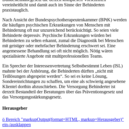
vereinheitlicht und damit auch im Sinne der Behinderten
praxistauglich.
Nach Ansicht der Bundespsychotherapeutenkammer (BPtK) werden
die häufigen psychischen Erkrankungen von Menschen mit
Behinderung oft nur unzureichend berücksichtigt. So seien viele
Behinderte depressiv. Psychische Erkrankungen würden bei
Behinderten zu selten erkannt, zumal die Diagnostik bei Menschen
mit geistiger oder mehrfacher Behinderung erschwert sei. Eine
angemessene Behandlung sei oft nicht möglich. Nötig wären
spezialisierte Angebote mit multiprofessionellen Teams.
Ein Sprecher der Interessenvertretung Selbstbestimmt Leben (ISL)
mahnte bei der Anhörung, die Behinderten dürften „nicht mit
Teillösungen abgespeist werden“. So sei es keine Lösung,
Sondereinrichtungen zu schaffen, um eine als schwierig angesehene
Klientel dorthin abzuschieben. Die Versorgung Behinderter ist
derzeit Bestandteil der Beratungen über das Präventionsgesetz und
das Versorgungsstärkungsgesetz.
Herausgeber
ö
Bereich "markupOutput(format=HTML, markup=Herausgeber)"
ein-/ausklappen