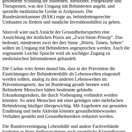
gesonderte Schulung für Studenten, Mediziner, Pflegekräfte und
Therapeuten, was den Umgang mit Behinderten angeht, und
spezielle medizinische Geräte in Arztpraxen. Die
Bundesärztekammer (BÄK) regte an, behindertengerechte
Umbauten zu fördern und staatliche Investitionshilfen zu geben.
Sinnvoll wäre nach Ansicht der Gesundheitsexperten eine
Ausrichtung der ärztlichen Praxis am „Zwei-Sinne-Prinzip“. Das
bedeutet, mindestens zwei der drei Sinne „Hören, Tasten, Sehen“
sollten im Umgang mit Behinderten angesprochen werden. Auch die
sogenannte Leichte Sprache wird als wichtiger Zugang zu
medizinischen Informationen gehandelt.
Die Caritas wies ferner darauf hin, dass in der Prävention die
Einrichtungen der Behindertenhilfe als Lebenswelten eingestuft
werden sollten, analog zu den anderen Lebenswelten im
Präventionsgesetz, das im Bundestag gerade beraten wird.
Behinderte Menschen hätten bestimmte gehäufte
Erkrankungsrisiken, die durch Vorbeugung verhindert werden
könnten. So seien Menschen mit einer geistigen oder mehrfachen
Behinderung häufiger übergewichtig. Mit Angeboten zur gesunden
Ernährung und mehr Aktivität könnten gesundheitsbewusstes
Verhalten gestärkt und Gesundheitsrisiken reduziert werden.
Die Bundesvereinigung Lebenshilfe und andere Fachverbände
forderten in ihren Stellungnahmen auch gesetzliche Klarstellungen,