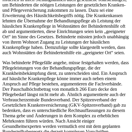
um Behinderten die nötigen Leistungen der gesetzlichen Kranken-
und Pflegeversicherung zukommen zu lassen. Dazu sei eine
Erweiterung des Häuslichkeitsbegriffs nötig. Die Krankenkassen
lehnten die Übernahme der Behandlungspflege als Leistung der
häuslichen Krankenpflege in Wohnstätten der Behindertenhilfe oft
ab und argumentierten, diese Einrichtungen seien kein „geeigneter
Ort“ im Sinne des Gesetzes. Behinderte müssten jedoch unabhängig
von ihrem Wohnort Zugang zu Leistungen der häuslichen
Krankenpflege haben. Demzufolge sollte klargestellt werden, dass
auch Wohnstätten der Behindertenhilfe ein „geeigneter Ort“ seien.
Was behinderte Pflegefälle angehe, müsse festgehalten werden, dass
Pflegeleistungen von der Behandlungspflege, die der
Krankheitsbekämpfung dient, zu unterscheiden sind. Ein Anspruch
auf häusliche Krankenpflege könne immer auch neben einem
Anspruch auf Pflege bestehen, argumentieren die Fachverbände.
Der Pauschalhöchstbetrag von monatlich 266 Euro decke den
Pflegebedarf längst nicht mehr ab. Ähnlich argumentierte auch der
Verbraucherzentrale Bundesverband. Der Spitzenverband der
Gesetzlichen Krankenversicherung (GKV-Spitzenverband) gab zu
bedenken, dass es unterschiedliche Rechtsauffassungen zu diesem
Thema gebe und Änderungen in dem Komplex zu erheblichen
Mehrkosten führen würden. Nach Ansicht einiger
Gesundheitsexperten werden vermutlich erst mit dem geplanten
Bundesteilhabegesetz die derzeit komplexen Vorschriften