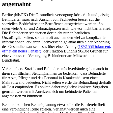
angemahnt
Berlin: (hib/PK) Die Gesundheitsversorgung körperlich und geistig
Behinderter muss nach Ansicht von Fachleuten besser auf die
speziellen Bedürfnisse der Betroffenen ausgerichtet werden. So
seien viele Arzt- und Zahnarztpraxen nach wie vor nicht barrierefrei.
Die Behinderten scheiterten dort nicht nur an baulichen
Unzulänglichkeiten, sondern oft auch an den viel zu komplizierten
Informationen, erklärten Sachverständige anlässlich einer Anhörung
des Gesundheitsausschusses über einen Antrag (
18/3155
(Dokument,
öffnet ein neues Fenster)
) der Fraktion Bündnis 90/Die Grünen für
eine verbesserte Versorgung Behinderter am Mittwoch im
Bundestag.
Verbraucher-, Sozial- und Behindertenfachverbände gaben auch in
ihren schriftlichen Stellungnahmen zu bedenken, dass Behinderte
für Ärzte, Pfleger und das Personal in Krankenhäusern einen
Mehraufwand bedeuten. Nicht selten werde die Behandlung deshalb
als Last empfunden. Es sollten daher möglichst konkrete Vorgaben
gemacht werden mit Anreizen, sich um behinderte Patienten
angemessen zu kümmern.
Bei der ärztlichen Bedarfsplanung etwa sollte die Barrierefreiheit
eine verbindliche Rolle spielen. Verlangt werden auch eine