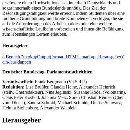
erschwere einen Hochschulwechsel innerhalb Deutschlands und
sogar innerhalb eines Bundeslands unnötig. Das Ziel der
Beschäftigungsfähigkeit werde erreicht, indem Studenten über eine
fundierte Grundbildung und breite Kompetenzen verfügen, die sie
auf die Anforderungen des Arbeitsmarktes oder eine weitere
wissenschaftliche Laufbahn vorbereiten und ihnen die Befähigung
zum lebenslangen Lernen erlauben.
Herausgeber
ö
Bereich "markupOutput(format=HTML, markup=Herausgeber)"
ein-/ausklappen
Deutscher Bundestag, Parlamentsnachrichten
Verantwortlich:
Frank Bergmann (V.i.S.d.P.)
Redaktion:
Lisa Brüßler, Claudia Heine, Alexander Heinrich
(stellv. Chefredakteur), Nina Jeglinski,
Susanne Ködel (Volontärin),
Claus Peter Kosfeld, Johanna Metz, Sören Christian Reimer (Chef
vom Dienst), Sandra Schmid, Michael Schmidt, Denise Schwarz,
Helmut Stoltenberg, Alexander Weinlein
Herausgeber