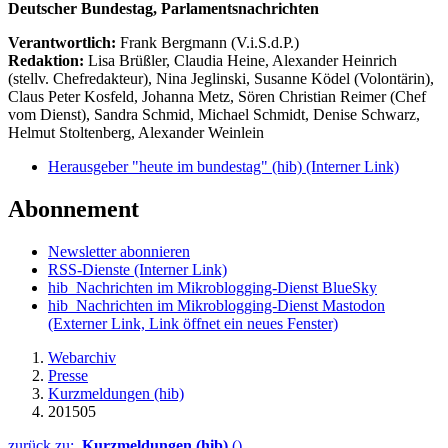
Deutscher Bundestag, Parlamentsnachrichten
Verantwortlich:
Frank Bergmann (V.i.S.d.P.)
Redaktion:
Lisa Brüßler, Claudia Heine, Alexander Heinrich
(stellv. Chefredakteur), Nina Jeglinski,
Susanne Ködel (Volontärin),
Claus Peter Kosfeld, Johanna Metz, Sören Christian Reimer (Chef
vom Dienst), Sandra Schmid, Michael Schmidt, Denise Schwarz,
Helmut Stoltenberg, Alexander Weinlein
Herausgeber "heute im bundestag" (hib)
(Interner Link)
Abonnement
Newsletter abonnieren
RSS-Dienste
(Interner Link)
hib_Nachrichten im Mikroblogging-Dienst BlueSky
hib_Nachrichten im Mikroblogging-Dienst Mastodon
(Externer Link, Link öffnet ein neues Fenster)
Webarchiv
Presse
Kurzmeldungen (hib)
201505
zurück zu:
Kurzmeldungen (hib)
()