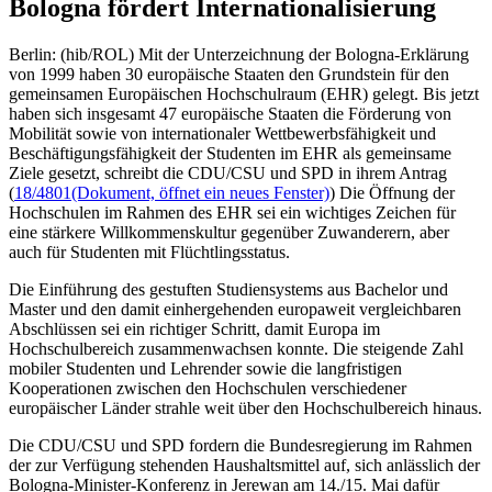
Bologna fördert Internationalisierung
Berlin: (hib/ROL) Mit der Unterzeichnung der Bologna-Erklärung
von 1999 haben 30 europäische Staaten den Grundstein für den
gemeinsamen Europäischen Hochschulraum (EHR) gelegt. Bis jetzt
haben sich insgesamt 47 europäische Staaten die Förderung von
Mobilität sowie von internationaler Wettbewerbsfähigkeit und
Beschäftigungsfähigkeit der Studenten im EHR als gemeinsame
Ziele gesetzt, schreibt die CDU/CSU und SPD in ihrem Antrag
(
18/4801
(Dokument, öffnet ein neues Fenster)
) Die Öffnung der
Hochschulen im Rahmen des EHR sei ein wichtiges Zeichen für
eine stärkere Willkommenskultur gegenüber Zuwanderern, aber
auch für Studenten mit Flüchtlingsstatus.
Die Einführung des gestuften Studiensystems aus Bachelor und
Master und den damit einhergehenden europaweit vergleichbaren
Abschlüssen sei ein richtiger Schritt, damit Europa im
Hochschulbereich zusammenwachsen konnte. Die steigende Zahl
mobiler Studenten und Lehrender sowie die langfristigen
Kooperationen zwischen den Hochschulen verschiedener
europäischer Länder strahle weit über den Hochschulbereich hinaus.
Die CDU/CSU und SPD fordern die Bundesregierung im Rahmen
der zur Verfügung stehenden Haushaltsmittel auf, sich anlässlich der
Bologna-Minister-Konferenz in Jerewan am 14./15. Mai dafür