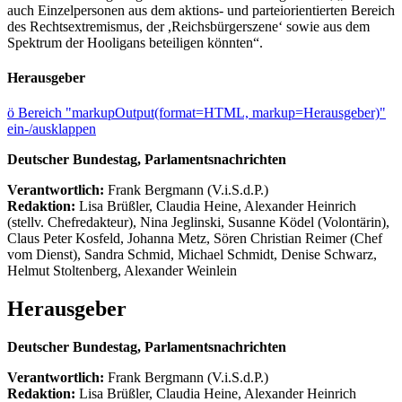
auch Einzelpersonen aus dem aktions- und parteiorientierten Bereich
des Rechtsextremismus, der ,Reichsbürgerszene‘ sowie aus dem
Spektrum der Hooligans beteiligen könnten“.
Herausgeber
ö
Bereich "markupOutput(format=HTML, markup=Herausgeber)"
ein-/ausklappen
Deutscher Bundestag, Parlamentsnachrichten
Verantwortlich:
Frank Bergmann (V.i.S.d.P.)
Redaktion:
Lisa Brüßler, Claudia Heine, Alexander Heinrich
(stellv. Chefredakteur), Nina Jeglinski,
Susanne Ködel (Volontärin),
Claus Peter Kosfeld, Johanna Metz, Sören Christian Reimer (Chef
vom Dienst), Sandra Schmid, Michael Schmidt, Denise Schwarz,
Helmut Stoltenberg, Alexander Weinlein
Herausgeber
Deutscher Bundestag, Parlamentsnachrichten
Verantwortlich:
Frank Bergmann (V.i.S.d.P.)
Redaktion:
Lisa Brüßler, Claudia Heine, Alexander Heinrich