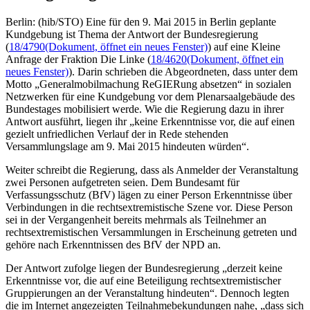
Berlin: (hib/STO) Eine für den 9. Mai 2015 in Berlin geplante
Kundgebung ist Thema der Antwort der Bundesregierung
(
18/4790
(Dokument, öffnet ein neues Fenster)
) auf eine Kleine
Anfrage der Fraktion Die Linke (
18/4620
(Dokument, öffnet ein
neues Fenster)
). Darin schrieben die Abgeordneten, dass unter dem
Motto „Generalmobilmachung ReGIERung absetzen“ in sozialen
Netzwerken für eine Kundgebung vor dem Plenarsaalgebäude des
Bundestages mobilisiert werde. Wie die Regierung dazu in ihrer
Antwort ausführt, liegen ihr „keine Erkenntnisse vor, die auf einen
gezielt unfriedlichen Verlauf der in Rede stehenden
Versammlungslage am 9. Mai 2015 hindeuten würden“.
Weiter schreibt die Regierung, dass als Anmelder der Veranstaltung
zwei Personen aufgetreten seien. Dem Bundesamt für
Verfassungsschutz (BfV) lägen zu einer Person Erkenntnisse über
Verbindungen in die rechtsextremistische Szene vor. Diese Person
sei in der Vergangenheit bereits mehrmals als Teilnehmer an
rechtsextremistischen Versammlungen in Erscheinung getreten und
gehöre nach Erkenntnissen des BfV der NPD an.
Der Antwort zufolge liegen der Bundesregierung „derzeit keine
Erkenntnisse vor, die auf eine Beteiligung rechtsextremistischer
Gruppierungen an der Veranstaltung hindeuten“. Dennoch legten
die im Internet angezeigten Teilnahmebekundungen nahe, „dass sich