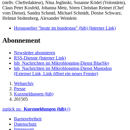
(stellv. Chefredakteur), Nina Jeglinski,
Susanne Ködel (Volontärin),
Claus Peter Kosfeld, Johanna Metz, Sören Christian Reimer (Chef
vom Dienst), Sandra Schmid, Michael Schmidt, Denise Schwarz,
Helmut Stoltenberg, Alexander Weinlein
Herausgeber "heute im bundestag" (hib)
(Interner Link)
Abonnement
Newsletter abonnieren
RSS-Dienste
(Interner Link)
hib_Nachrichten im Mikroblogging-Dienst BlueSky
hib_Nachrichten im Mikroblogging-Dienst Mastodon
(Externer Link, Link öffnet ein neues Fenster)
Webarchiv
Presse
Kurzmeldungen (hib)
201505
zurück zu:
Kurzmeldungen (hib)
()
Barrierefreiheit
Datenschutz
Impressum