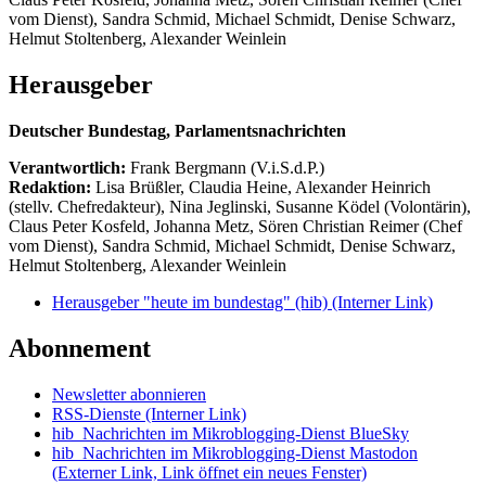
vom Dienst), Sandra Schmid, Michael Schmidt, Denise Schwarz,
Helmut Stoltenberg, Alexander Weinlein
Herausgeber
Deutscher Bundestag, Parlamentsnachrichten
Verantwortlich:
Frank Bergmann (V.i.S.d.P.)
Redaktion:
Lisa Brüßler, Claudia Heine, Alexander Heinrich
(stellv. Chefredakteur), Nina Jeglinski,
Susanne Ködel (Volontärin),
Claus Peter Kosfeld, Johanna Metz, Sören Christian Reimer (Chef
vom Dienst), Sandra Schmid, Michael Schmidt, Denise Schwarz,
Helmut Stoltenberg, Alexander Weinlein
Herausgeber "heute im bundestag" (hib)
(Interner Link)
Abonnement
Newsletter abonnieren
RSS-Dienste
(Interner Link)
hib_Nachrichten im Mikroblogging-Dienst BlueSky
hib_Nachrichten im Mikroblogging-Dienst Mastodon
(Externer Link, Link öffnet ein neues Fenster)