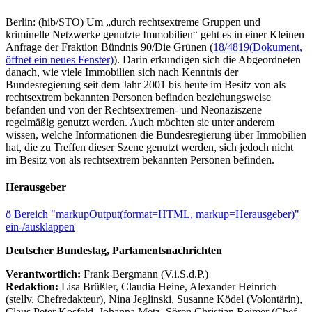
Berlin: (hib/STO) Um „durch rechtsextreme Gruppen und
kriminelle Netzwerke genutzte Immobilien“ geht es in einer Kleinen
Anfrage der Fraktion Bündnis 90/Die Grünen (
18/4819
(Dokument,
öffnet ein neues Fenster)
). Darin erkundigen sich die Abgeordneten
danach, wie viele Immobilien sich nach Kenntnis der
Bundesregierung seit dem Jahr 2001 bis heute im Besitz von als
rechtsextrem bekannten Personen befinden beziehungsweise
befanden und von der Rechtsextremen- und Neonaziszene
regelmäßig genutzt werden. Auch möchten sie unter anderem
wissen, welche Informationen die Bundesregierung über Immobilien
hat, die zu Treffen dieser Szene genutzt werden, sich jedoch nicht
im Besitz von als rechtsextrem bekannten Personen befinden.
Herausgeber
ö
Bereich "markupOutput(format=HTML, markup=Herausgeber)"
ein-/ausklappen
Deutscher Bundestag, Parlamentsnachrichten
Verantwortlich:
Frank Bergmann (V.i.S.d.P.)
Redaktion:
Lisa Brüßler, Claudia Heine, Alexander Heinrich
(stellv. Chefredakteur), Nina Jeglinski,
Susanne Ködel (Volontärin),
Claus Peter Kosfeld, Johanna Metz, Sören Christian Reimer (Chef